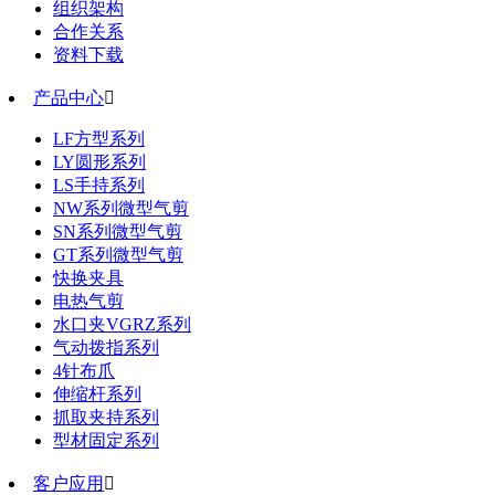
组织架构
合作关系
资料下载
产品中心

LF方型系列
LY圆形系列
LS手持系列
NW系列微型气剪
SN系列微型气剪
GT系列微型气剪
快换夹具
电热气剪
水口夹VGRZ系列
气动拨指系列
4针布爪
伸缩杆系列
抓取夹持系列
型材固定系列
客户应用
