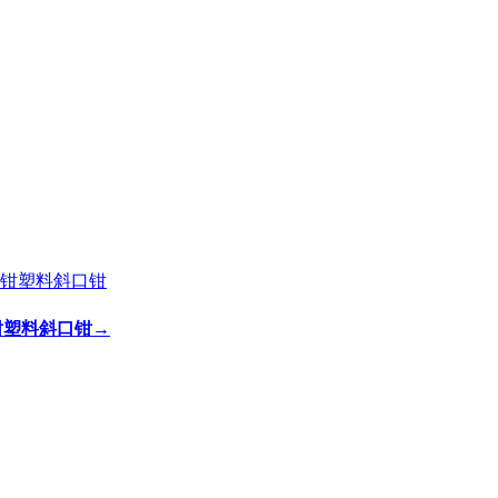
剪钳塑料斜口钳
→