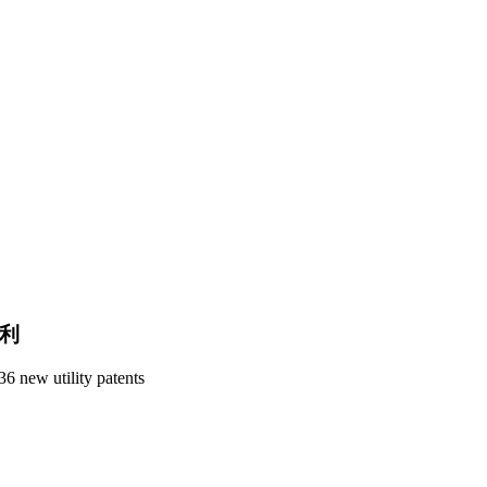
专利
6 new utility patents