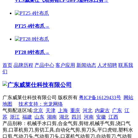
VLS威莱仕气动剪钳LF-20/F5塑料水口剪
→
PT25 4针布爪
→
PT28 8针布爪
→
首页
品牌历程
产品中心
客户应用
新闻动态
人才招聘
联系我
们
广东威莱仕科技有限公司 版权所有
粤ICP备16129433号
网站
地图
技术支持：光龙网络
气剪配送区域:
北京
天津
上海
重庆
河北
内蒙古
广东
江
苏
浙江
福建
山东
湖南
湖北
四川
河南
安徽
江西
产品别称：机械手水口剪,合金气剪,剪钳,机械手气剪,浇口气
剪,口罩机剪刀,剪切工具,自动化气剪,剪刀头,平口虎钳,塑料水
口剪,气动刀头,气动剪刀头,口罩机气动剪刀,自动剪刀,气动剪