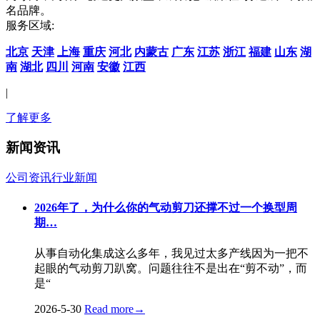
名品牌。
服务区域:
北京
天津
上海
重庆
河北
内蒙古
广东
江苏
浙江
福建
山东
湖
南
湖北
四川
河南
安徽
江西
|
了解更多
新闻资讯
公司资讯
行业新闻
2026年了，为什么你的气动剪刀还撑不过一个换型周
期…
从事自动化集成这么多年，我见过太多产线因为一把不
起眼的气动剪刀趴窝。问题往往不是出在“剪不动”，而
是“
2026-5-30
Read more
→