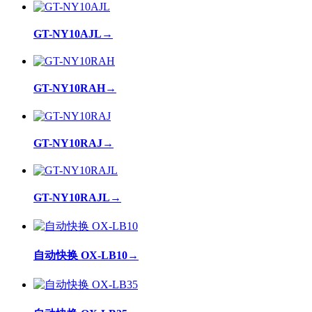
GT-NY10AJL
→
GT-NY10RAH
→
GT-NY10RAJ
→
GT-NY10RAJL
→
自动快换 OX-LB10
→