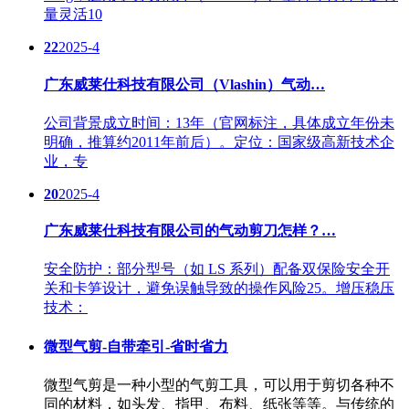
量灵活10
22
2025-4
广东威莱仕科技有限公司（Vlashin）气动…
公司背景成立时间：13年（官网标注，具体成立年份未
明确，推算约2011年前后）。定位：国家级高新技术企
业，专
20
2025-4
广东威莱仕科技有限公司的气动剪刀怎样？…
安全防护：部分型号（如 LS 系列）配备双保险安全开
关和卡笋设计，避免误触导致的操作风险25。增压稳压
技术：
微型气剪-自带牵引-省时省力
微型气剪是一种小型的气剪工具，可以用于剪切各种不
同的材料，如头发、指甲、布料、纸张等等。与传统的