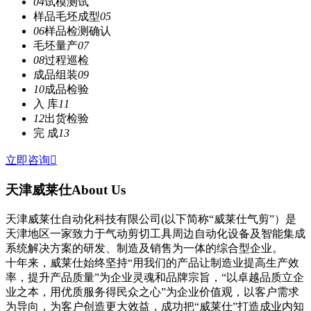
04
试模测试
样品毛坯成型
05
06
样品检测确认
毛坯量产
07
08
过程巡检
成品组装
09
10
成品检验
入 库
11
12
出货检验
完 成
13
立即咨询

天津威莱仕
About Us
天津威莱仕自动化科技有限公司(以下简称“威莱仕气剪”）是
天津地区一家致力于气动剪切工具周边自动化设备及智能集成
系统解决方案的研发、制造及销售为一体的综合型企业。
十年来，威莱仕始终坚持“用我们的产品让制造业提高生产效
率，提升产品质量”为企业灵魂和品牌宗旨，“以卓越品质立企
业之本，用优质服务得民众之心”为企业价值观，以客户需求
为导向，为客户创造更大效益，成功把“威莱仕”打造成业内知