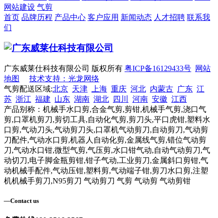
网站建设
气剪
首页
品牌历程
产品中心
客户应用
新闻动态
人才招聘
联系我
们
广东威莱仕科技有限公司 版权所有
粤ICP备16129433号
网站
地图
技术支持：光龙网络
气剪配送区域:
北京
天津
上海
重庆
河北
内蒙古
广东
江
苏
浙江
福建
山东
湖南
湖北
四川
河南
安徽
江西
产品别称：机械手水口剪,合金气剪,剪钳,机械手气剪,浇口气
剪,口罩机剪刀,剪切工具,自动化气剪,剪刀头,平口虎钳,塑料水
口剪,气动刀头,气动剪刀头,口罩机气动剪刀,自动剪刀,气动剪
刀配件,气动水口剪,机器人自动化剪,金属线气剪,错位气动剪
刀,气动水口钳,微型气剪,气压剪,水口钳气动,自动气动剪刀,气
动切刀,电子脚金瓶剪钳,钳子气动,工业剪刀,金属斜口剪钳,气
动机械手配件,气动压钳,塑料剪,气动端子钳,剪刀水口剪,注塑
机机械手剪刀,N95剪刀 气动剪刀 气剪 气动剪 气动剪钳
—
Contact us