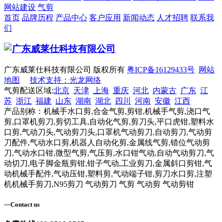
网站建设
气剪
首页
品牌历程
产品中心
客户应用
新闻动态
人才招聘
联系我
们
广东威莱仕科技有限公司 版权所有
粤ICP备16129433号
网站
地图
技术支持：光龙网络
气剪配送区域:
北京
天津
上海
重庆
河北
内蒙古
广东
江
苏
浙江
福建
山东
湖南
湖北
四川
河南
安徽
江西
产品别称：机械手水口剪,合金气剪,剪钳,机械手气剪,浇口气
剪,口罩机剪刀,剪切工具,自动化气剪,剪刀头,平口虎钳,塑料水
口剪,气动刀头,气动剪刀头,口罩机气动剪刀,自动剪刀,气动剪
刀配件,气动水口剪,机器人自动化剪,金属线气剪,错位气动剪
刀,气动水口钳,微型气剪,气压剪,水口钳气动,自动气动剪刀,气
动切刀,电子脚金瓶剪钳,钳子气动,工业剪刀,金属斜口剪钳,气
动机械手配件,气动压钳,塑料剪,气动端子钳,剪刀水口剪,注塑
机机械手剪刀,N95剪刀 气动剪刀 气剪 气动剪 气动剪钳
—
Contact us