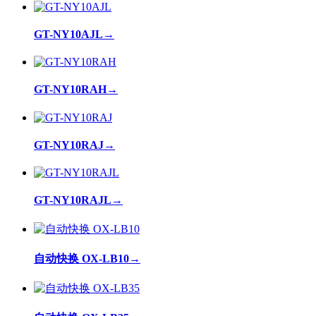
GT-NY10AJL
→
GT-NY10RAH
→
GT-NY10RAJ
→
GT-NY10RAJL
→
自动快换 OX-LB10
→