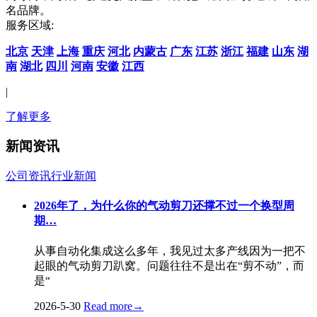
名品牌。
服务区域:
北京
天津
上海
重庆
河北
内蒙古
广东
江苏
浙江
福建
山东
湖
南
湖北
四川
河南
安徽
江西
|
了解更多
新闻资讯
公司资讯
行业新闻
2026年了，为什么你的气动剪刀还撑不过一个换型周
期…
从事自动化集成这么多年，我见过太多产线因为一把不
起眼的气动剪刀趴窝。问题往往不是出在“剪不动”，而
是“
2026-5-30
Read more
→