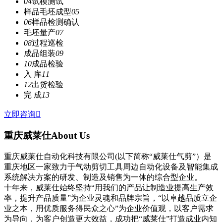
04
试模测试
样品毛坯成型
05
06
样品检测确认
毛坯量产
07
08
过程巡检
成品组装
09
10
成品检验
入 库
11
12
出货检验
完 成
13
立即咨询

重庆威莱仕
About Us
重庆威莱仕自动化科技有限公司(以下简称“威莱仕气剪”）是
重庆地区一家致力于气动剪切工具周边自动化设备及智能集成
系统解决方案的研发、制造及销售为一体的综合型企业。
十年来，威莱仕始终坚持“用我们的产品让制造业提高生产效
率，提升产品质量”为企业灵魂和品牌宗旨，“以卓越品质立企
业之本，用优质服务得民众之心”为企业价值观，以客户需求
为导向，为客户创造更大效益，成功把“威莱仕”打造成业内知