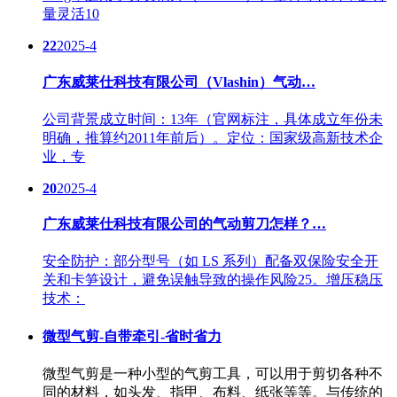
量灵活10
22
2025-4
广东威莱仕科技有限公司（Vlashin）气动…
公司背景成立时间：13年（官网标注，具体成立年份未
明确，推算约2011年前后）。定位：国家级高新技术企
业，专
20
2025-4
广东威莱仕科技有限公司的气动剪刀怎样？…
安全防护：部分型号（如 LS 系列）配备双保险安全开
关和卡笋设计，避免误触导致的操作风险25。增压稳压
技术：
微型气剪-自带牵引-省时省力
微型气剪是一种小型的气剪工具，可以用于剪切各种不
同的材料，如头发、指甲、布料、纸张等等。与传统的