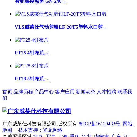
智能温控热剪 GN-240
→
VLS威莱仕气动剪钳LF-20/F5塑料水口剪
→
PT25 4针布爪
→
PT28 8针布爪
→
首页
品牌历程
产品中心
客户应用
新闻动态
人才招聘
联系我
们
广东威莱仕科技有限公司 版权所有
粤ICP备16129433号
网站
地图
技术支持：光龙网络
气剪配送区域:
北京
天津
上海
重庆
河北
内蒙古
广东
江