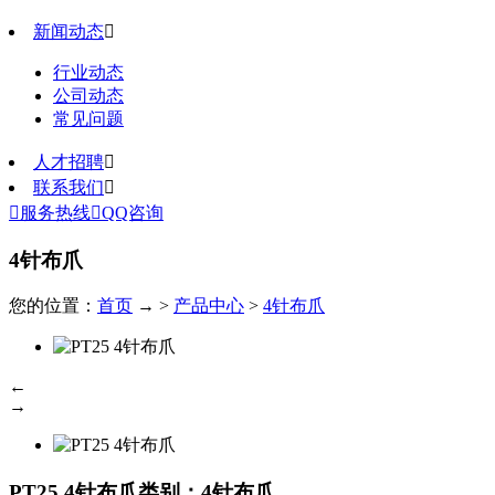
新闻动态

行业动态
公司动态
常见问题
人才招聘

联系我们


服务热线

QQ咨询
4针布爪
您的位置：
首页
→ >
产品中心
>
4针布爪
←
→
PT25 4针布爪
类别：4针布爪