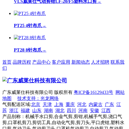
VLS威莱仕气动剪钳LF-20/F5塑料水口剪
→
PT25 4针布爪
→
PT28 8针布爪
→
首页
品牌历程
产品中心
客户应用
新闻动态
人才招聘
联系我
们
广东威莱仕科技有限公司 版权所有
粤ICP备16129433号
网站
地图
技术支持：光龙网络
气剪配送区域:
北京
天津
上海
重庆
河北
内蒙古
广东
江
苏
浙江
福建
山东
湖南
湖北
四川
河南
安徽
江西
产品别称：机械手水口剪,合金气剪,剪钳,机械手气剪,浇口气
剪,口罩机剪刀,剪切工具,自动化气剪,剪刀头,平口虎钳,塑料水
口剪,气动刀头,气动剪刀头,口罩机气动剪刀,自动剪刀,气动剪