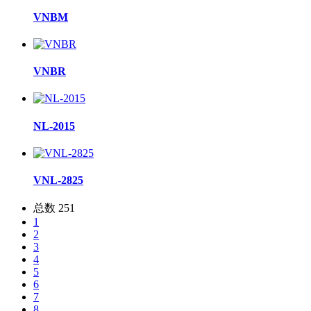
VNBM
VNBR
NL-2015
VNL-2825
总数 251
1
2
3
4
5
6
7
8