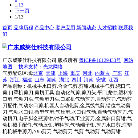
...13
下一页
1/13
首页
品牌历程
产品中心
客户应用
新闻动态
人才招聘
联系我
们
广东威莱仕科技有限公司 版权所有
粤ICP备16129433号
网站
地图
技术支持：光龙网络
气剪配送区域:
北京
天津
上海
重庆
河北
内蒙古
广东
江
苏
浙江
福建
山东
湖南
湖北
四川
河南
安徽
江西
产品别称：机械手水口剪,合金气剪,剪钳,机械手气剪,浇口气
剪,口罩机剪刀,剪切工具,自动化气剪,剪刀头,平口虎钳,塑料水
口剪,气动刀头,气动剪刀头,口罩机气动剪刀,自动剪刀,气动剪
刀配件,气动水口剪,机器人自动化剪,金属线气剪,错位气动剪
刀,气动水口钳,微型气剪,气压剪,水口钳气动,自动气动剪刀,气
动切刀,电子脚金瓶剪钳,钳子气动,工业剪刀,金属斜口剪钳,气
动机械手配件,气动压钳,塑料剪,气动端子钳,剪刀水口剪,注塑
机机械手剪刀,N95剪刀 气动剪刀 气剪 气动剪 气动剪钳