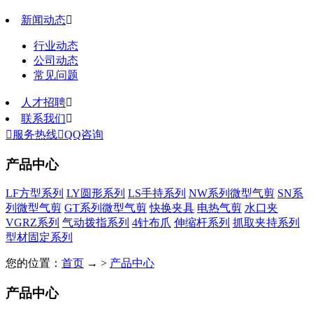
新闻动态

行业动态
公司动态
常见问题
人才招聘

联系我们


服务热线

QQ咨询
产品中心
LF方型系列
LY圆形系列
LS手持系列
NW系列微型气剪
SN系
列微型气剪
GT系列微型气剪
快换夹具
电热气剪
水口夹
VGRZ系列
气动拨指系列
4针布爪
伸缩杆系列
抓取夹持系列
型材固定系列
您的位置：
首页
→ >
产品中心
产品中心