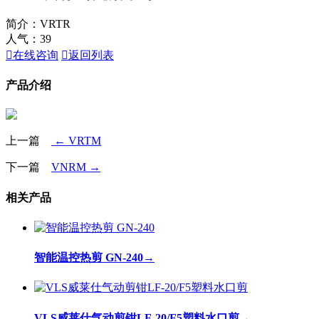
简介：VRTR
人气：
39

在线咨询

返回列表
产品介绍
上一篇
← VRTM
下一篇
VNRM →
相关产品
智能温控热剪 GN-240
→
VLS威莱仕气动剪钳LF-20/F5塑料水口剪
→