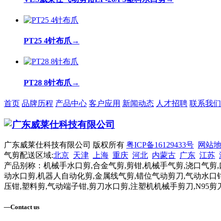
PT25 4针布爪
→
PT28 8针布爪
→
首页
品牌历程
产品中心
客户应用
新闻动态
人才招聘
联系我们
广东威莱仕科技有限公司 版权所有
粤ICP备16129433号
网站
气剪配送区域:
北京
天津
上海
重庆
河北
内蒙古
广东
江苏
产品别称：机械手水口剪,合金气剪,剪钳,机械手气剪,浇口气剪,
动水口剪,机器人自动化剪,金属线气剪,错位气动剪刀,气动水口钳
压钳,塑料剪,气动端子钳,剪刀水口剪,注塑机机械手剪刀,N95剪
—
Contact us