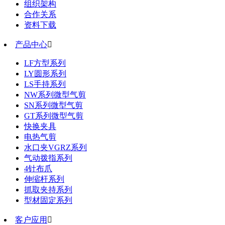
组织架构
合作关系
资料下载
产品中心

LF方型系列
LY圆形系列
LS手持系列
NW系列微型气剪
SN系列微型气剪
GT系列微型气剪
快换夹具
电热气剪
水口夹VGRZ系列
气动拨指系列
4针布爪
伸缩杆系列
抓取夹持系列
型材固定系列
客户应用
