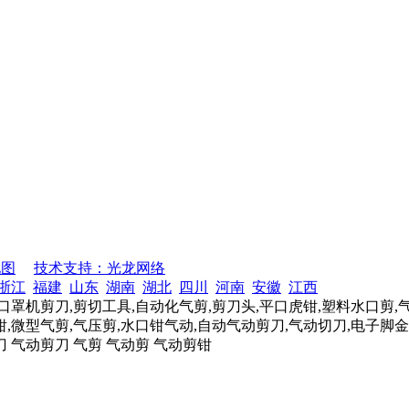
地图
技术支持：光龙网络
浙江
福建
山东
湖南
湖北
四川
河南
安徽
江西
口罩机剪刀,剪切工具,自动化气剪,剪刀头,平口虎钳,塑料水口剪,
,微型气剪,气压剪,水口钳气动,自动气动剪刀,气动切刀,电子脚金
刀 气动剪刀 气剪 气动剪 气动剪钳