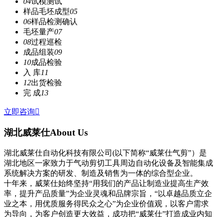
04
试模测试
样品毛坯成型
05
06
样品检测确认
毛坯量产
07
08
过程巡检
成品组装
09
10
成品检验
入 库
11
12
出货检验
完 成
13
立即咨询

湖北威莱仕
About Us
湖北威莱仕自动化科技有限公司(以下简称“威莱仕气剪”）是
湖北地区一家致力于气动剪切工具周边自动化设备及智能集成
系统解决方案的研发、制造及销售为一体的综合型企业。
十年来，威莱仕始终坚持“用我们的产品让制造业提高生产效
率，提升产品质量”为企业灵魂和品牌宗旨，“以卓越品质立企
业之本，用优质服务得民众之心”为企业价值观，以客户需求
为导向，为客户创造更大效益，成功把“威莱仕”打造成业内知