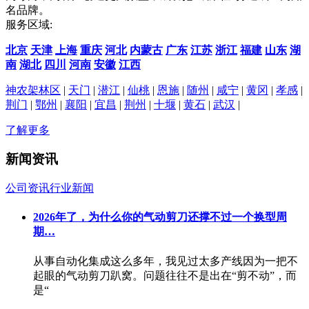
名品牌。
服务区域:
北京
天津
上海
重庆
河北
内蒙古
广东
江苏
浙江
福建
山东
湖
南
湖北
四川
河南
安徽
江西
神农架林区
|
天门
|
潜江
|
仙桃
|
恩施
|
随州
|
咸宁
|
黄冈
|
孝感
|
荆门
|
鄂州
|
襄阳
|
宜昌
|
荆州
|
十堰
|
黄石
|
武汉
|
了解更多
新闻资讯
公司资讯
行业新闻
2026年了，为什么你的气动剪刀还撑不过一个换型周
期…
从事自动化集成这么多年，我见过太多产线因为一把不
起眼的气动剪刀趴窝。问题往往不是出在“剪不动”，而
是“