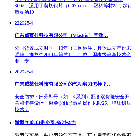
300g，适用于剪切铜片（0.03mm）、塑料等材料，起订
量灵活10
22
2025-4
广东威莱仕科技有限公司（Vlashin）气动…
公司背景成立时间：13年（官网标注，具体成立年份未
明确，推算约2011年前后）。定位：国家级高新技术企
业，专
20
2025-4
广东威莱仕科技有限公司的气动剪刀怎样？…
安全防护：部分型号（如 LS 系列）配备双保险安全开
关和卡笋设计，避免误触导致的操作风险25。增压稳压
技术：
微型气剪-自带牵引-省时省力
微型气剪是一种小型的气剪工具，可以用于剪切各种不