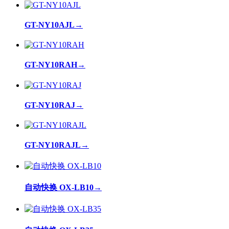
GT-NY10AJL
→
GT-NY10RAH
→
GT-NY10RAJ
→
GT-NY10RAJL
→
自动快换 OX-LB10
→