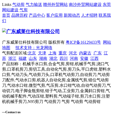
Links
气动剪
气力输送
赣州外贸网站
南沙外贸网站建设
东莞
网站建设
气剪
首页
品牌历程
产品中心
客户应用
新闻动态
人才招聘
联系我
们
广东威莱仕科技有限公司 版权所有
粤ICP备16129433号
网站
地图
技术支持：光龙网络
气剪配送区域:
北京
天津
上海
重庆
河北
内蒙古
广东
江
苏
浙江
福建
山东
湖南
湖北
四川
河南
安徽
江西
产品别称：机械手水口剪,合金气剪,剪钳,机械手气剪,浇口气
剪,口罩机剪刀,剪切工具,自动化气剪,剪刀头,平口虎钳,塑料水
口剪,气动刀头,气动剪刀头,口罩机气动剪刀,自动剪刀,气动剪
刀配件,气动水口剪,机器人自动化剪,金属线气剪,错位气动剪
刀,气动水口钳,微型气剪,气压剪,水口钳气动,自动气动剪刀,气
动切刀,电子脚金瓶剪钳,钳子气动,工业剪刀,金属斜口剪钳,气
动机械手配件,气动压钳,塑料剪,气动端子钳,剪刀水口剪,注塑
机机械手剪刀,N95剪刀 气动剪刀 气剪 气动剪 气动剪钳
—
Contact us