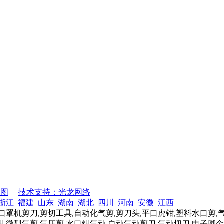
地图
技术支持：光龙网络
浙江
福建
山东
湖南
湖北
四川
河南
安徽
江西
口罩机剪刀,剪切工具,自动化气剪,剪刀头,平口虎钳,塑料水口剪,
,微型气剪,气压剪,水口钳气动,自动气动剪刀,气动切刀,电子脚金