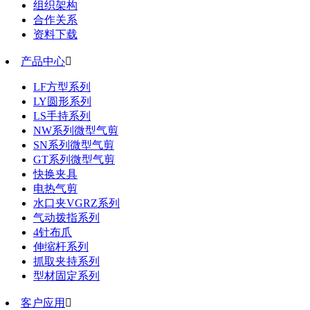
组织架构
合作关系
资料下载
产品中心

LF方型系列
LY圆形系列
LS手持系列
NW系列微型气剪
SN系列微型气剪
GT系列微型气剪
快换夹具
电热气剪
水口夹VGRZ系列
气动拨指系列
4针布爪
伸缩杆系列
抓取夹持系列
型材固定系列
客户应用
