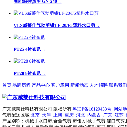
智能温控热剪 GN-240
→
VLS威莱仕气动剪钳LF-20/F5塑料水口剪
→
PT25 4针布爪
→
PT28 8针布爪
→
首页
品牌历程
产品中心
客户应用
新闻动态
人才招聘
联系我们
广东威莱仕科技有限公司 版权所有
粤ICP备16129433号
网站
气剪配送区域:
北京
天津
上海
重庆
河北
内蒙古
广东
江苏
产品别称：机械手水口剪,合金气剪,剪钳,机械手气剪,浇口气剪,
动水口剪,机器人自动化剪,金属线气剪,错位气动剪刀,气动水口钳