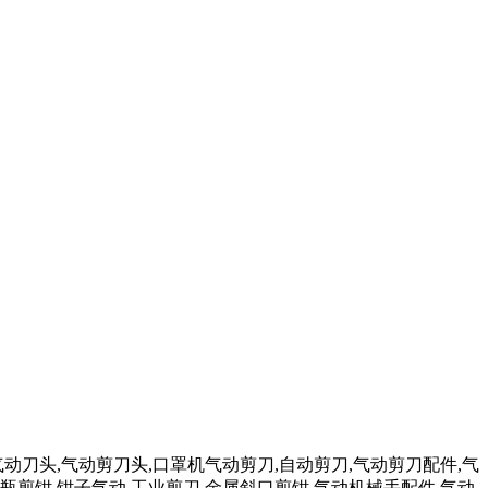
气动刀头,气动剪刀头,口罩机气动剪刀,自动剪刀,气动剪刀配件,气
瓶剪钳,钳子气动,工业剪刀,金属斜口剪钳,气动机械手配件,气动