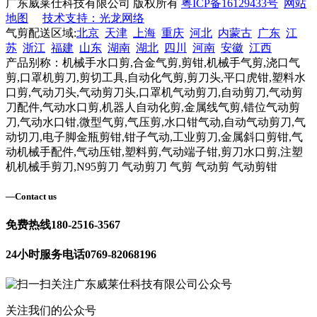
广东威莱仕科技有限公司 版权所有
粤ICP备16129433号
网站
地图
技术支持：光龙网络
气剪配送区域:
北京
天津
上海
重庆
河北
内蒙古
广东
江
苏
浙江
福建
山东
湖南
湖北
四川
河南
安徽
江西
产品别称：机械手水口剪,合金气剪,剪钳,机械手气剪,浇口气
剪,口罩机剪刀,剪切工具,自动化气剪,剪刀头,平口虎钳,塑料水
口剪,气动刀头,气动剪刀头,口罩机气动剪刀,自动剪刀,气动剪
刀配件,气动水口剪,机器人自动化剪,金属线气剪,错位气动剪
刀,气动水口钳,微型气剪,气压剪,水口钳气动,自动气动剪刀,气
动切刀,电子脚金瓶剪钳,钳子气动,工业剪刀,金属斜口剪钳,气
动机械手配件,气动压钳,塑料剪,气动端子钳,剪刀水口剪,注塑
机机械手剪刀,N95剪刀 气动剪刀 气剪 气动剪 气动剪钳
—
Contact us
免费热线
180-2516-3567
24小时服务电话
0769-82068196
关注我们的公众号