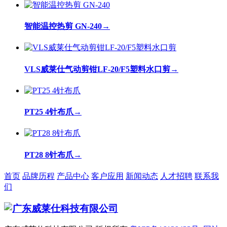
智能温控热剪 GN-240
→
VLS威莱仕气动剪钳LF-20/F5塑料水口剪
→
PT25 4针布爪
→
PT28 8针布爪
→
首页
品牌历程
产品中心
客户应用
新闻动态
人才招聘
联系我
们