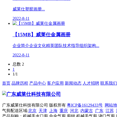
威莱仕塑胶画册...
2022-8-11
【15MB】威莱仕金属画册
企业简介企业文化精英团队技术指导组织架构...
2022-8-11
总数 2
1
1/1
首页
品牌历程
产品中心
客户应用
新闻动态
人才招聘
联系我们
广东威莱仕科技有限公司 版权所有
粤ICP备16129433号
网站
气剪配送区域:
北京
天津
上海
重庆
河北
内蒙古
广东
江苏
产品别称：机械手水口剪,合金气剪,剪钳,机械手气剪,浇口气剪,