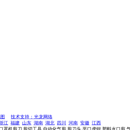
地图
技术支持：光龙网络
浙江
福建
山东
湖南
湖北
四川
河南
安徽
江西
口罩机剪刀,剪切工具,自动化气剪,剪刀头,平口虎钳,塑料水口剪,