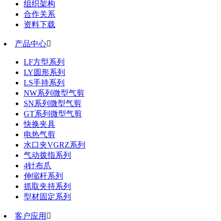
组织架构
合作关系
资料下载
产品中心

LF方型系列
LY圆形系列
LS手持系列
NW系列微型气剪
SN系列微型气剪
GT系列微型气剪
快换夹具
电热气剪
水口夹VGRZ系列
气动拨指系列
4针布爪
伸缩杆系列
抓取夹持系列
型材固定系列
客户应用
