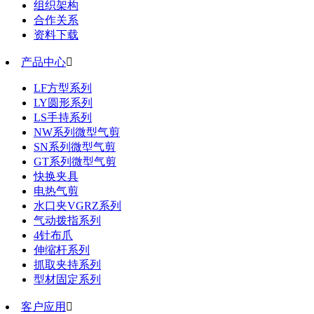
组织架构
合作关系
资料下载
产品中心

LF方型系列
LY圆形系列
LS手持系列
NW系列微型气剪
SN系列微型气剪
GT系列微型气剪
快换夹具
电热气剪
水口夹VGRZ系列
气动拨指系列
4针布爪
伸缩杆系列
抓取夹持系列
型材固定系列
客户应用
