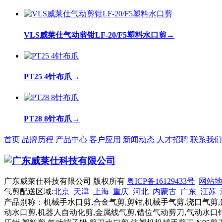
VLS威莱仕气动剪钳LF-20/F5塑料水口剪
→
PT25 4针布爪
→
PT28 8针布爪
→
首页
品牌历程
产品中心
客户应用
新闻动态
人才招聘
联系我们
广东威莱仕科技有限公司 版权所有
粤ICP备16129433号
网站
气剪配送区域:
北京
天津
上海
重庆
河北
内蒙古
广东
江苏
产品别称：机械手水口剪,合金气剪,剪钳,机械手气剪,浇口气剪,
动水口剪,机器人自动化剪,金属线气剪,错位气动剪刀,气动水口钳