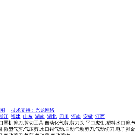
地图
技术支持：光龙网络
浙江
福建
山东
湖南
湖北
四川
河南
安徽
江西
口罩机剪刀,剪切工具,自动化气剪,剪刀头,平口虎钳,塑料水口剪,
,微型气剪,气压剪,水口钳气动,自动气动剪刀,气动切刀,电子脚金