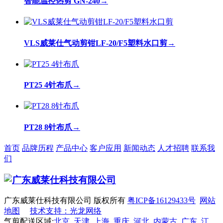
智能温控热剪 GN-240
→
VLS威莱仕气动剪钳LF-20/F5塑料水口剪
→
PT25 4针布爪
→
PT28 8针布爪
→
首页
品牌历程
产品中心
客户应用
新闻动态
人才招聘
联系我
们
广东威莱仕科技有限公司 版权所有
粤ICP备16129433号
网站
地图
技术支持：光龙网络
气剪配送区域:
北京
天津
上海
重庆
河北
内蒙古
广东
江