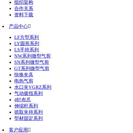
组织架构
合作关系
资料下载
产品中心

LF方型系列
LY圆形系列
LS手持系列
NW系列微型气剪
SN系列微型气剪
GT系列微型气剪
快换夹具
电热气剪
水口夹VGRZ系列
气动拨指系列
4针布爪
伸缩杆系列
抓取夹持系列
型材固定系列
客户应用
