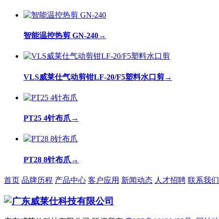
智能温控热剪 GN-240
→
VLS威莱仕气动剪钳LF-20/F5塑料水口剪
→
PT25 4针布爪
→
PT28 8针布爪
→
首页
品牌历程
产品中心
客户应用
新闻动态
人才招聘
联系我们