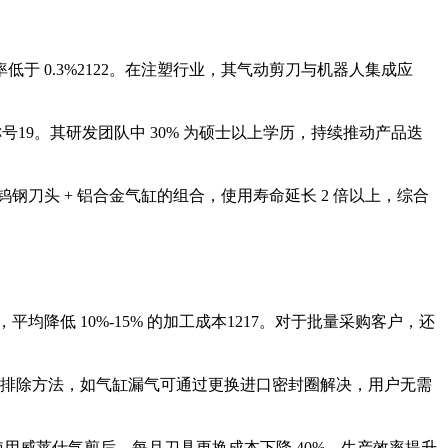
于 0.3%
21
22
。在注塑行业，其气动剪刀与机器人集成应
称号
1
9
。其研发团队中 30% 为硕士以上学历，持续推动产品迭
但凭借钨钢刀头 + 铝合金气缸的组合，使用寿命延长 2 倍以上，综合
均降低 10%-15% 的加工成本
12
17
。对于批量采购客户，还
排除方法，如气缸漏气可通过更换进口密封圈解决，用户无需
使用威莱仕气剪后，每月刀具更换成本下降 40%，生产效率提升