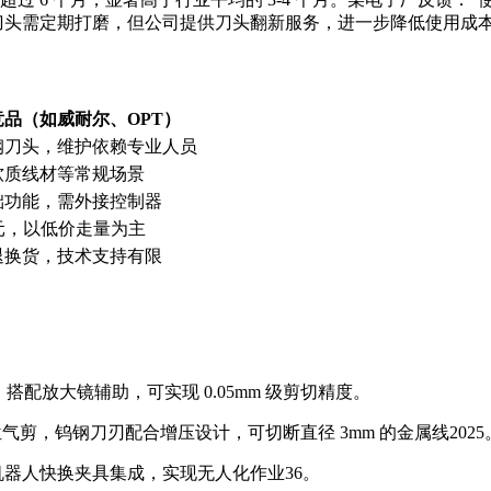
刀头需定期打磨，但公司提供刀头翻新服务，进一步降低使用成
竞品（如威耐尔、OPT）
钢刀头，维护依赖专业人员
软质线材等常规场景
础功能，需外接控制器
40 元，以低价走量为主
退换货，技术支持有限
，搭配放大镜辅助，可实现 0.05mm 级剪切精度。
W 错位气剪，钨钢刀刃配合增压设计，可切断直径 3mm 的金属线
20
25
与机器人快换夹具集成，实现无人化作业
3
6
。