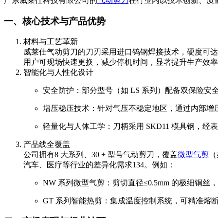
广东威莱仕科技有限公司的
气动剪刀
在行业内以技术创新、质
一、核心技术与产品优势
材料与工艺革新
威莱仕气动剪刀的刀刃采用进口钨钢焊接技术，硬度可达 H
用户可现场快速更换，减少停机时间，显著提升生产效率
智能化与人性化设计
安全防护：部分型号（如 LS 系列）配备双保险
增压稳压技术：针对气压不稳定地区，通过内部增
轻量化与人体工学：刀柄采用 SKD11 模具钢，经
产品线全覆盖
公司拥有8 大系列、30 + 型号气动剪刀，覆盖
微型气剪
（
汽车、医疗等行业的差异化需求
1
3
4
。例如：
NW 系列微型气剪：剪切直径≤0.5mm 的极细铜丝，
GT 系列智能热剪：集成温度控制系统，可精准熔断