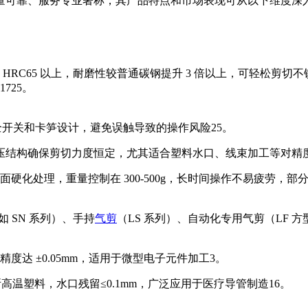
量可靠、服务专业著称，其产品特点和市场表现可从以下维度深
RC65 以上，耐磨性较普通碳钢提升 3 倍以上，可轻松剪切
17
25
。
安全开关和卡笋设计，避免误触导致的操作风险
25
。
压结构确保剪切力度恒定，尤其适合塑料水口、线束加工等对精
表面硬化处理，重量控制在 300-500g，长时间操作不易疲劳，
如 SN 系列）、手持
气剪
（LS 系列）、自动化专用气剪（LF 
精度达 ±0.05mm，适用于微型电子元件加工
3
。
高温塑料，水口残留≤0.1mm，广泛应用于医疗导管制造
1
6
。