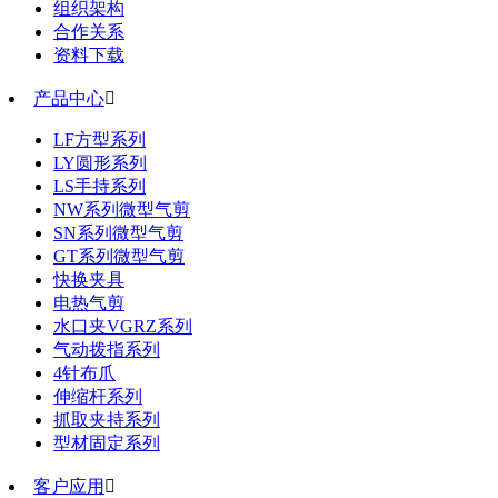
组织架构
合作关系
资料下载
产品中心

LF方型系列
LY圆形系列
LS手持系列
NW系列微型气剪
SN系列微型气剪
GT系列微型气剪
快换夹具
电热气剪
水口夹VGRZ系列
气动拨指系列
4针布爪
伸缩杆系列
抓取夹持系列
型材固定系列
客户应用
