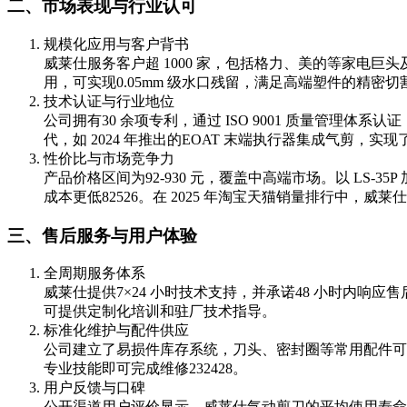
二、市场表现与行业认可
规模化应用与客户背书
威莱仕服务客户超 1000 家，包括格力、美的等家电巨头
用，可实现0.05mm 级水口残留，满足高端塑件的精密切
技术认证与行业地位
公司拥有30 余项专利，通过 ISO 9001 质量管理体系
代，如 2024 年推出的EOAT 末端执行器集成气剪，
性价比与市场竞争力
产品价格区间为92-930 元，覆盖中高端市场。以 LS-35
成本更低
8
25
26
。在 2025 年淘宝天猫销量排行中，威
三、售后服务与用户体验
全周期服务体系
威莱仕提供7×24 小时技术支持，并承诺48 小时内响应
可提供定制化培训和驻厂技术指导。
标准化维护与配件供应
公司建立了易损件库存系统，刀头、密封圈等常用配件可
专业技能即可完成维修
23
24
28
。
用户反馈与口碑
公开渠道用户评价显示，威莱仕气动剪刀的平均使用寿命超过