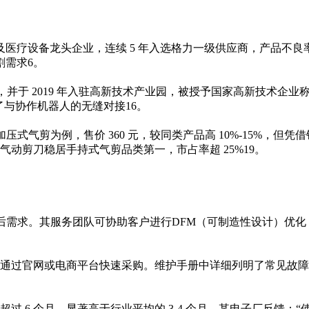
及医疗设备龙头企业，连续 5 年入选格力一级供应商，产品不良率低
割需求
6
。
认证，并于 2019 年入驻高新技术产业园，被授予国家高新技术企业
实现了与协作机器人的无缝对接
1
6
。
P 加压式气剪为例，售价 360 元，较同类产品高 10%-15%，
莱仕气动剪刀稳居手持式气剪品类第一，市占率超 25%
19
。
售后需求。其服务团队可协助客户进行DFM（可制造性设计）优化，平
通过官网或电商平台快速采购。维护手册中详细列明了常见故障
 6 个月，显著高于行业平均的 3-4 个月。某电子厂反馈：“