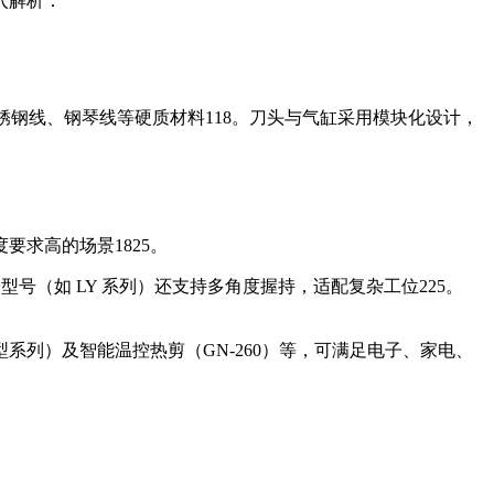
入解析：
不锈钢线、钢琴线等硬质材料
1
18
。刀头与气缸采用模块化设计，
度要求高的场景
18
25
。
部分型号（如 LY 系列）还支持多角度握持，适配复杂工位
2
25
。
方型系列）及智能温控热剪（GN-260）等，可满足电子、家电、