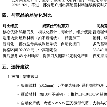
20%”
19
21
。不过，部分用户指出高硬度材料连续剪切时
四、与竞品的差异化对比
对比维度
威莱仕气动剪刀
同类
核心优势
钨钢刀头 + 模块化设计，寿命长、维护便捷
普通碳
适用场景
硬质材料（如不锈钢线）、精密加工
塑料、
智能化
部分型号集成温控系统、自动化接口
多为基
价格区间
92-930 元，中高端定位
38-3
售后服务
48 小时响应，提供刀头翻新和定制化培训
仅支持
五、选择建议
按加工需求选型
极细线材（≤0.5mm）：优先选择SN 系列微型气剪
硬质材料（如 304 不锈钢）：推荐LF-10/10C
自动化产线：考虑NW2-35 正刀微型气剪，支持