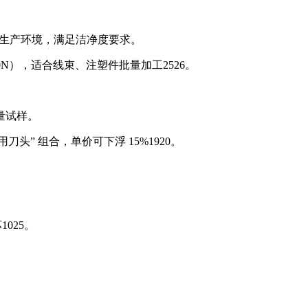
无尘车间生产环境，满足洁净度要求。
1000N），适合线束、注塑件批量加工
25
26
。
批量试样。
备用刀头” 组合，单价可下浮 15%
19
20
。
坏
10
25
。