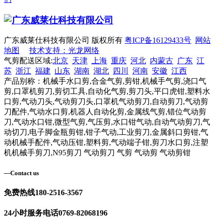
广东威莱仕科技有限公司 版权所有
粤ICP备16129433号
网站
地图
技术支持：光龙网络
气剪配送区域:
北京
天津
上海
重庆
河北
内蒙古
广东
江
苏
浙江
福建
山东
湖南
湖北
四川
河南
安徽
江西
产品别称：机械手水口剪,合金气剪,剪钳,机械手气剪,浇口气
剪,口罩机剪刀,剪切工具,自动化气剪,剪刀头,平口虎钳,塑料水
口剪,气动刀头,气动剪刀头,口罩机气动剪刀,自动剪刀,气动剪
刀配件,气动水口剪,机器人自动化剪,金属线气剪,错位气动剪
刀,气动水口钳,微型气剪,气压剪,水口钳气动,自动气动剪刀,气
动切刀,电子脚金瓶剪钳,钳子气动,工业剪刀,金属斜口剪钳,气
动机械手配件,气动压钳,塑料剪,气动端子钳,剪刀水口剪,注塑
机机械手剪刀,N95剪刀 气动剪刀 气剪 气动剪 气动剪钳
—
Contact us
免费热线
180-2516-3567
24小时服务电话
0769-82068196