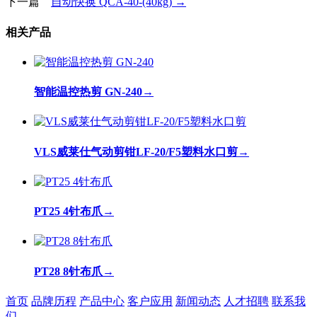
下一篇
自动快换 QCA-40-(40kg) →
相关产品
智能温控热剪 GN-240
→
VLS威莱仕气动剪钳LF-20/F5塑料水口剪
→
PT25 4针布爪
→
PT28 8针布爪
→
首页
品牌历程
产品中心
客户应用
新闻动态
人才招聘
联系我
们