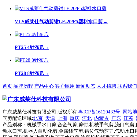
VLS威莱仕气动剪钳LF-20/F5塑料水口剪
→
PT25 4针布爪
→
PT28 8针布爪
→
首页
品牌历程
产品中心
客户应用
新闻动态
人才招聘
联系我们
广东威莱仕科技有限公司 版权所有
粤ICP备16129433号
网站
气剪配送区域:
北京
天津
上海
重庆
河北
内蒙古
广东
江苏
产品别称：机械手水口剪,合金气剪,剪钳,机械手气剪,浇口气剪,
动水口剪,机器人自动化剪,金属线气剪,错位气动剪刀,气动水口钳