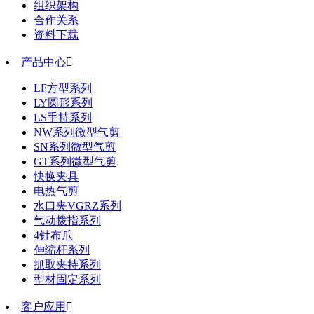
组织架构
合作关系
资料下载
产品中心

LF方型系列
LY圆形系列
LS手持系列
NW系列微型气剪
SN系列微型气剪
GT系列微型气剪
快换夹具
电热气剪
水口夹VGRZ系列
气动拨指系列
4针布爪
伸缩杆系列
抓取夹持系列
型材固定系列
客户应用
