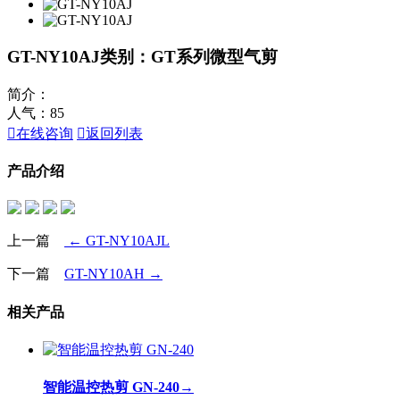
GT-NY10AJ
类别：GT系列微型气剪
简介：
人气：
85

在线咨询

返回列表
产品介绍
上一篇
← GT-NY10AJL
下一篇
GT-NY10AH →
相关产品
智能温控热剪 GN-240
→