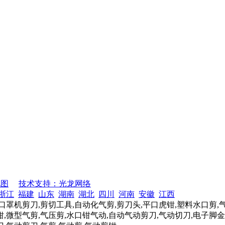
地图
技术支持：光龙网络
浙江
福建
山东
湖南
湖北
四川
河南
安徽
江西
口罩机剪刀,剪切工具,自动化气剪,剪刀头,平口虎钳,塑料水口剪,
,微型气剪,气压剪,水口钳气动,自动气动剪刀,气动切刀,电子脚金