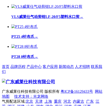
VLS威莱仕气动剪钳LF-20/F5塑料水口剪
→
PT25 4针布爪
→
PT28 8针布爪
→
首页
品牌历程
产品中心
客户应用
新闻动态
人才招聘
联系我
们
广东威莱仕科技有限公司 版权所有
粤ICP备16129433号
网站
地图
技术支持：光龙网络
气剪配送区域:
北京
天津
上海
重庆
河北
内蒙古
广东
江