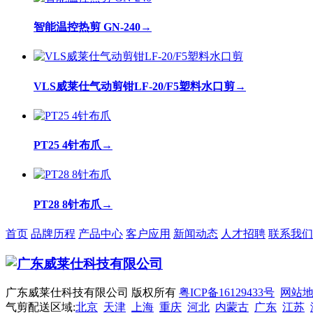
智能温控热剪 GN-240
→
VLS威莱仕气动剪钳LF-20/F5塑料水口剪
→
PT25 4针布爪
→
PT28 8针布爪
→
首页
品牌历程
产品中心
客户应用
新闻动态
人才招聘
联系我们
广东威莱仕科技有限公司 版权所有
粤ICP备16129433号
网站
气剪配送区域:
北京
天津
上海
重庆
河北
内蒙古
广东
江苏