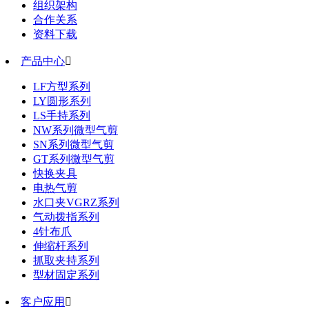
组织架构
合作关系
资料下载
产品中心

LF方型系列
LY圆形系列
LS手持系列
NW系列微型气剪
SN系列微型气剪
GT系列微型气剪
快换夹具
电热气剪
水口夹VGRZ系列
气动拨指系列
4针布爪
伸缩杆系列
抓取夹持系列
型材固定系列
客户应用
