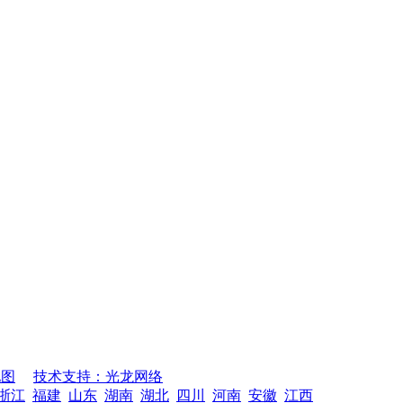
地图
技术支持：光龙网络
浙江
福建
山东
湖南
湖北
四川
河南
安徽
江西