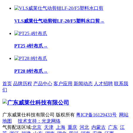
VLS威莱仕气动剪钳LF-20/F5塑料水口剪
→
PT25 4针布爪
→
PT28 8针布爪
→
首页
品牌历程
产品中心
客户应用
新闻动态
人才招聘
联系我
们
广东威莱仕科技有限公司 版权所有
粤ICP备16129433号
网站
地图
技术支持：光龙网络
气剪配送区域:
北京
天津
上海
重庆
河北
内蒙古
广东
江