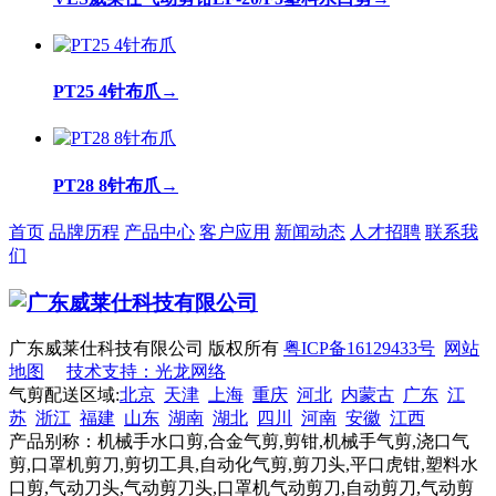
PT25 4针布爪
→
PT28 8针布爪
→
首页
品牌历程
产品中心
客户应用
新闻动态
人才招聘
联系我
们
广东威莱仕科技有限公司 版权所有
粤ICP备16129433号
网站
地图
技术支持：光龙网络
气剪配送区域:
北京
天津
上海
重庆
河北
内蒙古
广东
江
苏
浙江
福建
山东
湖南
湖北
四川
河南
安徽
江西
产品别称：机械手水口剪,合金气剪,剪钳,机械手气剪,浇口气
剪,口罩机剪刀,剪切工具,自动化气剪,剪刀头,平口虎钳,塑料水
口剪,气动刀头,气动剪刀头,口罩机气动剪刀,自动剪刀,气动剪