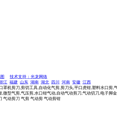
地图
技术支持：光龙网络
浙江
福建
山东
湖南
湖北
四川
河南
安徽
江西
口罩机剪刀,剪切工具,自动化气剪,剪刀头,平口虎钳,塑料水口剪,
,微型气剪,气压剪,水口钳气动,自动气动剪刀,气动切刀,电子脚金
刀 气动剪刀 气剪 气动剪 气动剪钳