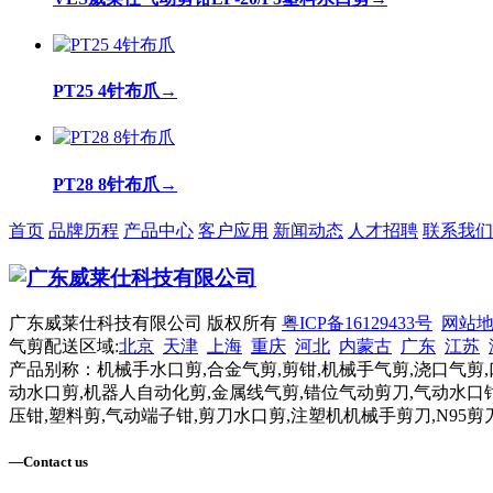
PT25 4针布爪
→
PT28 8针布爪
→
首页
品牌历程
产品中心
客户应用
新闻动态
人才招聘
联系我们
广东威莱仕科技有限公司 版权所有
粤ICP备16129433号
网站
气剪配送区域:
北京
天津
上海
重庆
河北
内蒙古
广东
江苏
产品别称：机械手水口剪,合金气剪,剪钳,机械手气剪,浇口气剪,
动水口剪,机器人自动化剪,金属线气剪,错位气动剪刀,气动水口钳
压钳,塑料剪,气动端子钳,剪刀水口剪,注塑机机械手剪刀,N95剪
—
Contact us