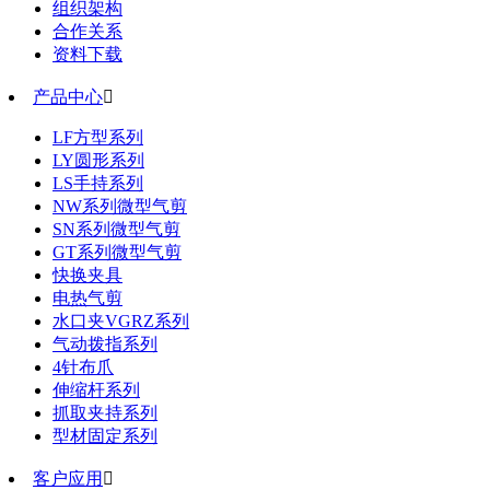
组织架构
合作关系
资料下载
产品中心

LF方型系列
LY圆形系列
LS手持系列
NW系列微型气剪
SN系列微型气剪
GT系列微型气剪
快换夹具
电热气剪
水口夹VGRZ系列
气动拨指系列
4针布爪
伸缩杆系列
抓取夹持系列
型材固定系列
客户应用
