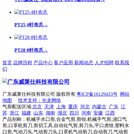
PT25 4针布爪
→
PT28 8针布爪
→
首页
品牌历程
产品中心
客户应用
新闻动态
人才招聘
联系我
们
广东威莱仕科技有限公司 版权所有
粤ICP备16129433号
网站
地图
技术支持：光龙网络
气剪配送区域:
北京
天津
上海
重庆
河北
内蒙古
广东
江
苏
浙江
福建
山东
湖南
湖北
四川
河南
安徽
江西
产品别称：机械手水口剪,合金气剪,剪钳,机械手气剪,浇口气
剪,口罩机剪刀,剪切工具,自动化气剪,剪刀头,平口虎钳,塑料水
口剪,气动刀头,气动剪刀头,口罩机气动剪刀,自动剪刀,气动剪