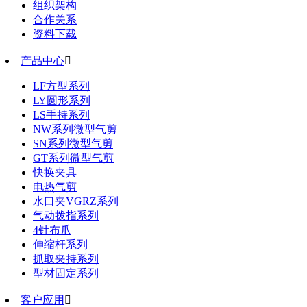
组织架构
合作关系
资料下载
产品中心

LF方型系列
LY圆形系列
LS手持系列
NW系列微型气剪
SN系列微型气剪
GT系列微型气剪
快换夹具
电热气剪
水口夹VGRZ系列
气动拨指系列
4针布爪
伸缩杆系列
抓取夹持系列
型材固定系列
客户应用
