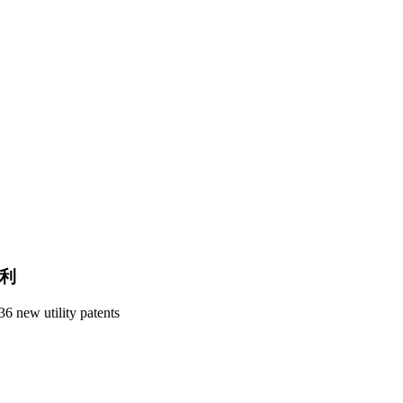
专利
6 new utility patents