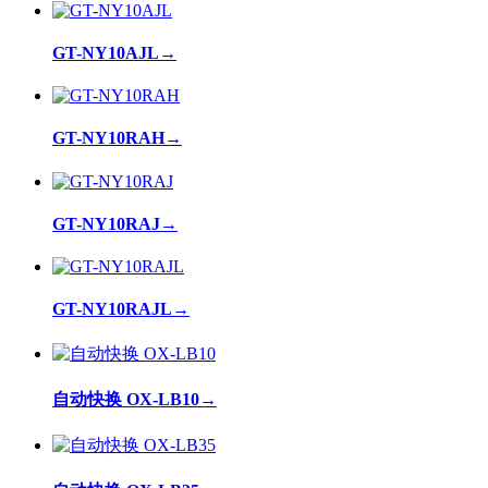
GT-NY10AJL
→
GT-NY10RAH
→
GT-NY10RAJ
→
GT-NY10RAJL
→
自动快换 OX-LB10
→