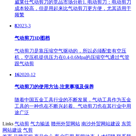
威莱仕气动剪刀的竞品市场分析1. 电动剪刀：电动剪刀
成本较高，但是用起来比气动剪刀更方便，尤其适用于
频繁
8
2023-3
气动剪刀3D图档
气动剪刀是靠压缩空气驱动的，所以必须配套有空压
机，空压机提供压力在0.4-0.6Mpa的压缩空气通过气管
跟气动剪
16
2020-12
气动剪刀的使用方法-注意事项及保养
随着中国五金工具行业的不断发展，气动工具作为五金
工具的一种也在不断兴起着。气动剪刀也在其行业中用
途广泛
Links
气动剪
气力输送
赣州外贸网站
南沙外贸网站建设
东莞
网站建设
气剪