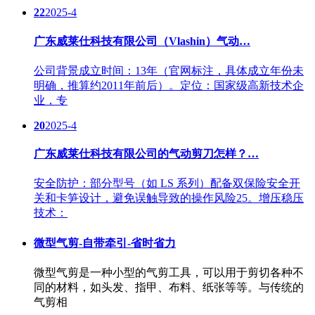
22
2025-4
广东威莱仕科技有限公司（Vlashin）气动…
公司背景成立时间：13年（官网标注，具体成立年份未
明确，推算约2011年前后）。定位：国家级高新技术企
业，专
20
2025-4
广东威莱仕科技有限公司的气动剪刀怎样？…
安全防护：部分型号（如 LS 系列）配备双保险安全开
关和卡笋设计，避免误触导致的操作风险25。增压稳压
技术：
微型气剪-自带牵引-省时省力
微型气剪是一种小型的气剪工具，可以用于剪切各种不
同的材料，如头发、指甲、布料、纸张等等。与传统的
气剪相