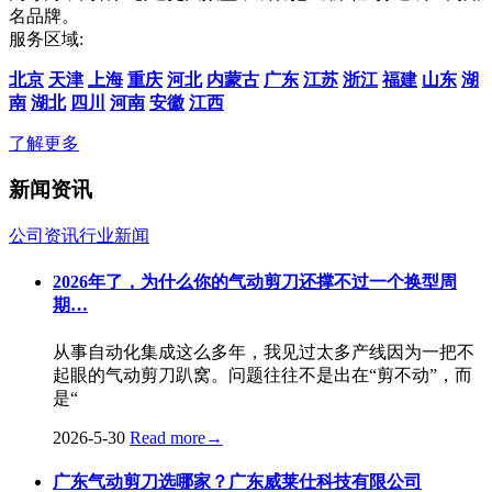
名品牌。
服务区域:
北京
天津
上海
重庆
河北
内蒙古
广东
江苏
浙江
福建
山东
湖
南
湖北
四川
河南
安徽
江西
了解更多
新闻资讯
公司资讯
行业新闻
2026年了，为什么你的气动剪刀还撑不过一个换型周
期…
从事自动化集成这么多年，我见过太多产线因为一把不
起眼的气动剪刀趴窝。问题往往不是出在“剪不动”，而
是“
2026-5-30
Read more
→
广东气动剪刀选哪家？广东威莱仕科技有限公司