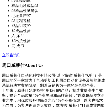
04
试模测试
样品毛坯成型
05
06
样品检测确认
毛坯量产
07
08
过程巡检
成品组装
09
10
成品检验
入 库
11
12
出货检验
完 成
13
立即咨询

周口威莱仕
About Us
周口威莱仕自动化科技有限公司(以下简称“威莱仕气剪”）是
周口地区一家致力于气动剪切工具周边自动化设备及智能集成
系统解决方案的研发、制造及销售为一体的综合型企业。
十年来，威莱仕始终坚持“用我们的产品让制造业提高生产效
率，提升产品质量”为企业灵魂和品牌宗旨，“以卓越品质立企
业之本，用优质服务得民众之心”为企业价值观，以客户需求
为导向，为客户创造更大效益，成功把“威莱仕”打造成业内知