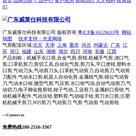
首页
品牌历程
产品中心
客户应用
新闻动态
人才招聘
联系我
们
广东威莱仕科技有限公司 版权所有
粤ICP备16129433号
网站
地图
技术支持：光龙网络
气剪配送区域:
北京
天津
上海
重庆
河北
内蒙古
广东
江
苏
浙江
福建
山东
湖南
湖北
四川
河南
安徽
江西
产品别称：机械手水口剪,合金气剪,剪钳,机械手气剪,浇口气
剪,口罩机剪刀,剪切工具,自动化气剪,剪刀头,平口虎钳,塑料水
口剪,气动刀头,气动剪刀头,口罩机气动剪刀,自动剪刀,气动剪
刀配件,气动水口剪,机器人自动化剪,金属线气剪,错位气动剪
刀,气动水口钳,微型气剪,气压剪,水口钳气动,自动气动剪刀,气
动切刀,电子脚金瓶剪钳,钳子气动,工业剪刀,金属斜口剪钳,气
动机械手配件,气动压钳,塑料剪,气动端子钳,剪刀水口剪,注塑
机机械手剪刀,N95剪刀 气动剪刀 气剪 气动剪 气动剪钳
—
Contact us
免费热线
180-2516-3567