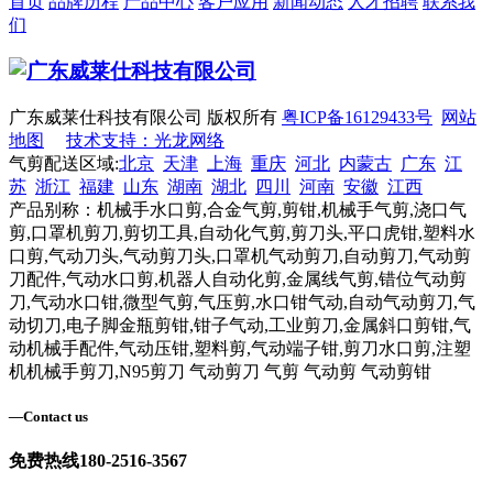
首页
品牌历程
产品中心
客户应用
新闻动态
人才招聘
联系我
们
广东威莱仕科技有限公司 版权所有
粤ICP备16129433号
网站
地图
技术支持：光龙网络
气剪配送区域:
北京
天津
上海
重庆
河北
内蒙古
广东
江
苏
浙江
福建
山东
湖南
湖北
四川
河南
安徽
江西
产品别称：机械手水口剪,合金气剪,剪钳,机械手气剪,浇口气
剪,口罩机剪刀,剪切工具,自动化气剪,剪刀头,平口虎钳,塑料水
口剪,气动刀头,气动剪刀头,口罩机气动剪刀,自动剪刀,气动剪
刀配件,气动水口剪,机器人自动化剪,金属线气剪,错位气动剪
刀,气动水口钳,微型气剪,气压剪,水口钳气动,自动气动剪刀,气
动切刀,电子脚金瓶剪钳,钳子气动,工业剪刀,金属斜口剪钳,气
动机械手配件,气动压钳,塑料剪,气动端子钳,剪刀水口剪,注塑
机机械手剪刀,N95剪刀 气动剪刀 气剪 气动剪 气动剪钳
—
Contact us
免费热线
180-2516-3567