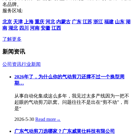
名品牌。
服务区域:
北京
天津
上海
重庆
河北
内蒙古
广东
江苏
浙江
福建
山东
湖
南
湖北
四川
河南
安徽
江西
了解更多
新闻资讯
公司资讯
行业新闻
2026年了，为什么你的气动剪刀还撑不过一个换型周
期…
从事自动化集成这么多年，我见过太多产线因为一把不
起眼的气动剪刀趴窝。问题往往不是出在“剪不动”，而
是“
2026-5-30
Read more
→
广东气动剪刀选哪家？广东威莱仕科技有限公司