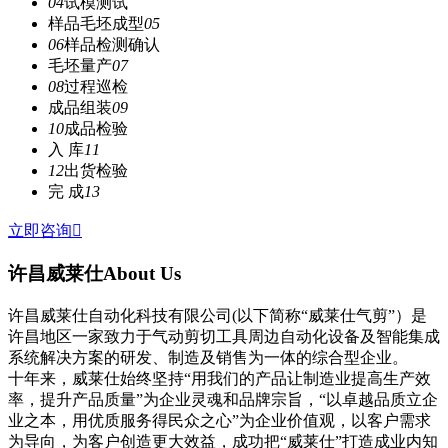
04
试模测试
样品毛坯成型
05
06
样品检测确认
毛坯量产
07
08
过程巡检
成品组装
09
10
成品检验
入 库
11
12
出货检验
完 成
13
立即咨询

许昌威莱仕
About Us
许昌威莱仕自动化科技有限公司(以下简称“威莱仕气剪”）是
许昌地区一家致力于气动剪切工具周边自动化设备及智能集成
系统解决方案的研发、制造及销售为一体的综合型企业。
十年来，威莱仕始终坚持“用我们的产品让制造业提高生产效
率，提升产品质量”为企业灵魂和品牌宗旨，“以卓越品质立企
业之本，用优质服务得民众之心”为企业价值观，以客户需求
为导向，为客户创造更大效益，成功把“威莱仕”打造成业内知