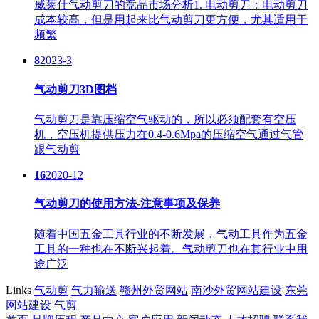
威莱仕气动剪刀的竞品市场分析1. 电动剪刀：电动剪刀
成本较高，但是用起来比气动剪刀更方便，尤其适用于
频繁
8
2023-3
气动剪刀3D图档
气动剪刀是靠压缩空气驱动的，所以必须配套有空压
机，空压机提供压力在0.4-0.6Mpa的压缩空气通过气管
跟气动剪
16
2020-12
气动剪刀的使用方法-注意事项及保养
随着中国五金工具行业的不断发展，气动工具作为五金
工具的一种也在不断兴起着。气动剪刀也在其行业中用
途广泛
Links
气动剪
气力输送
赣州外贸网站
南沙外贸网站建设
东莞
网站建设
气剪