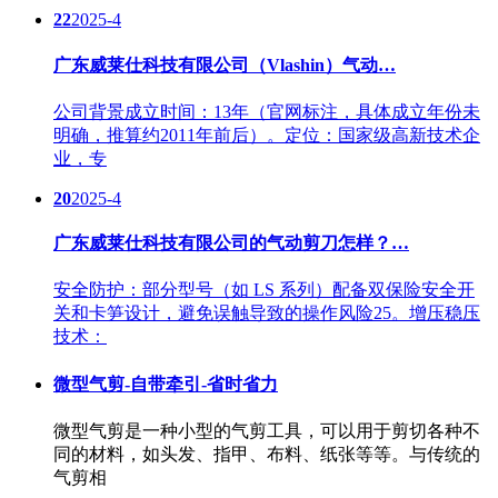
22
2025-4
广东威莱仕科技有限公司（Vlashin）气动…
公司背景成立时间：13年（官网标注，具体成立年份未
明确，推算约2011年前后）。定位：国家级高新技术企
业，专
20
2025-4
广东威莱仕科技有限公司的气动剪刀怎样？…
安全防护：部分型号（如 LS 系列）配备双保险安全开
关和卡笋设计，避免误触导致的操作风险25。增压稳压
技术：
微型气剪-自带牵引-省时省力
微型气剪是一种小型的气剪工具，可以用于剪切各种不
同的材料，如头发、指甲、布料、纸张等等。与传统的
气剪相