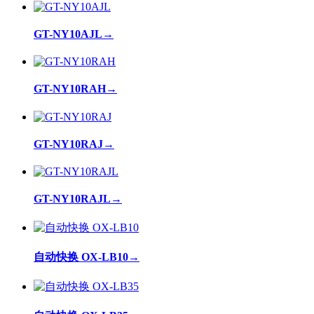
GT-NY10AJL
→
GT-NY10RAH
→
GT-NY10RAJ
→
GT-NY10RAJL
→
自动快换 OX-LB10
→