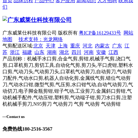
首页
品牌历程
产品中心
客户应用
新闻动态
人才招聘
联系我
们
广东威莱仕科技有限公司 版权所有
粤ICP备16129433号
网站
地图
技术支持：光龙网络
气剪配送区域:
北京
天津
上海
重庆
河北
内蒙古
广东
江
苏
浙江
福建
山东
湖南
湖北
四川
河南
安徽
江西
产品别称：机械手水口剪,合金气剪,剪钳,机械手气剪,浇口气
剪,口罩机剪刀,剪切工具,自动化气剪,剪刀头,平口虎钳,塑料水
口剪,气动刀头,气动剪刀头,口罩机气动剪刀,自动剪刀,气动剪
刀配件,气动水口剪,机器人自动化剪,金属线气剪,错位气动剪
刀,气动水口钳,微型气剪,气压剪,水口钳气动,自动气动剪刀,气
动切刀,电子脚金瓶剪钳,钳子气动,工业剪刀,金属斜口剪钳,气
动机械手配件,气动压钳,塑料剪,气动端子钳,剪刀水口剪,注塑
机机械手剪刀,N95剪刀 气动剪刀 气剪 气动剪 气动剪钳
—
Contact us
免费热线
180-2516-3567