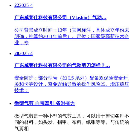
22
2025-4
广东威莱仕科技有限公司（Vlashin）气动…
公司背景成立时间：13年（官网标注，具体成立年份未
明确，推算约2011年前后）。定位：国家级高新技术企
业，专
20
2025-4
广东威莱仕科技有限公司的气动剪刀怎样？…
安全防护：部分型号（如 LS 系列）配备双保险安全开
关和卡笋设计，避免误触导致的操作风险25。增压稳压
技术：
微型气剪-自带牵引-省时省力
微型气剪是一种小型的气剪工具，可以用于剪切各种不
同的材料，如头发、指甲、布料、纸张等等。与传统的
气剪相