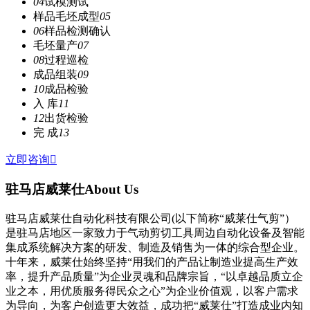
04
试模测试
样品毛坯成型
05
06
样品检测确认
毛坯量产
07
08
过程巡检
成品组装
09
10
成品检验
入 库
11
12
出货检验
完 成
13
立即咨询

驻马店威莱仕
About Us
驻马店威莱仕自动化科技有限公司(以下简称“威莱仕气剪”）
是驻马店地区一家致力于气动剪切工具周边自动化设备及智能
集成系统解决方案的研发、制造及销售为一体的综合型企业。
十年来，威莱仕始终坚持“用我们的产品让制造业提高生产效
率，提升产品质量”为企业灵魂和品牌宗旨，“以卓越品质立企
业之本，用优质服务得民众之心”为企业价值观，以客户需求
为导向，为客户创造更大效益，成功把“威莱仕”打造成业内知