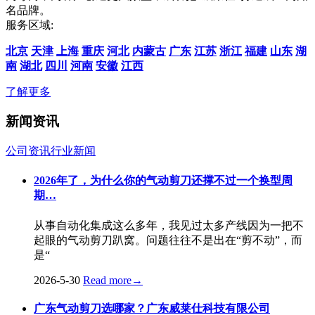
名品牌。
服务区域:
北京
天津
上海
重庆
河北
内蒙古
广东
江苏
浙江
福建
山东
湖
南
湖北
四川
河南
安徽
江西
了解更多
新闻资讯
公司资讯
行业新闻
2026年了，为什么你的气动剪刀还撑不过一个换型周
期…
从事自动化集成这么多年，我见过太多产线因为一把不
起眼的气动剪刀趴窝。问题往往不是出在“剪不动”，而
是“
2026-5-30
Read more
→
广东气动剪刀选哪家？广东威莱仕科技有限公司