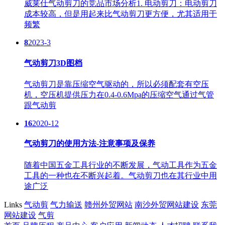
威莱仕气动剪刀的竞品市场分析1. 电动剪刀：电动剪刀
成本较高，但是用起来比气动剪刀更方便，尤其适用于
频繁
8
2023-3
气动剪刀3D图档
气动剪刀是靠压缩空气驱动的，所以必须配套有空压
机，空压机提供压力在0.4-0.6Mpa的压缩空气通过气管
跟气动剪
16
2020-12
气动剪刀的使用方法-注意事项及保养
随着中国五金工具行业的不断发展，气动工具作为五金
工具的一种也在不断兴起着。气动剪刀也在其行业中用
途广泛
Links
气动剪
气力输送
赣州外贸网站
南沙外贸网站建设
东莞
网站建设
气剪