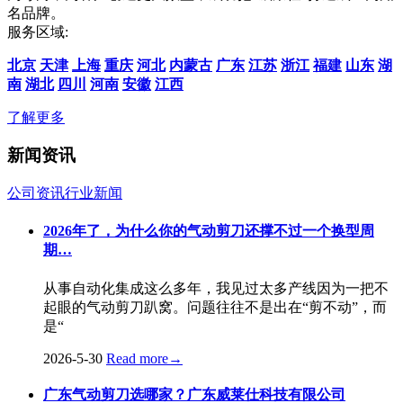
名品牌。
服务区域:
北京
天津
上海
重庆
河北
内蒙古
广东
江苏
浙江
福建
山东
湖
南
湖北
四川
河南
安徽
江西
了解更多
新闻资讯
公司资讯
行业新闻
2026年了，为什么你的气动剪刀还撑不过一个换型周
期…
从事自动化集成这么多年，我见过太多产线因为一把不
起眼的气动剪刀趴窝。问题往往不是出在“剪不动”，而
是“
2026-5-30
Read more
→
广东气动剪刀选哪家？广东威莱仕科技有限公司