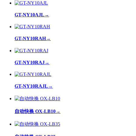
GT-NY10AJL
→
GT-NY10RAH
→
GT-NY10RAJ
→
GT-NY10RAJL
→
自动快换 OX-LB10
→