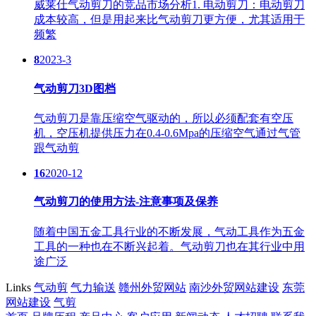
威莱仕气动剪刀的竞品市场分析1. 电动剪刀：电动剪刀
成本较高，但是用起来比气动剪刀更方便，尤其适用于
频繁
8
2023-3
气动剪刀3D图档
气动剪刀是靠压缩空气驱动的，所以必须配套有空压
机，空压机提供压力在0.4-0.6Mpa的压缩空气通过气管
跟气动剪
16
2020-12
气动剪刀的使用方法-注意事项及保养
随着中国五金工具行业的不断发展，气动工具作为五金
工具的一种也在不断兴起着。气动剪刀也在其行业中用
途广泛
Links
气动剪
气力输送
赣州外贸网站
南沙外贸网站建设
东莞
网站建设
气剪