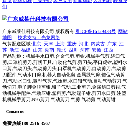
首页
品牌历程
产品中心
客户应用
新闻动态
人才招聘
联系我
们
广东威莱仕科技有限公司 版权所有
粤ICP备16129433号
网站
地图
技术支持：光龙网络
气剪配送区域:
北京
天津
上海
重庆
河北
内蒙古
广东
江
苏
浙江
福建
山东
湖南
湖北
四川
河南
安徽
江西
产品别称：机械手水口剪,合金气剪,剪钳,机械手气剪,浇口气
剪,口罩机剪刀,剪切工具,自动化气剪,剪刀头,平口虎钳,塑料水
口剪,气动刀头,气动剪刀头,口罩机气动剪刀,自动剪刀,气动剪
刀配件,气动水口剪,机器人自动化剪,金属线气剪,错位气动剪
刀,气动水口钳,微型气剪,气压剪,水口钳气动,自动气动剪刀,气
动切刀,电子脚金瓶剪钳,钳子气动,工业剪刀,金属斜口剪钳,气
动机械手配件,气动压钳,塑料剪,气动端子钳,剪刀水口剪,注塑
机机械手剪刀,N95剪刀 气动剪刀 气剪 气动剪 气动剪钳
—
Contact us
免费热线
180-2516-3567