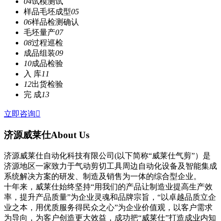
04
试模测试
样品毛坯成型
05
06
样品检测确认
毛坯量产
07
08
过程巡检
成品组装
09
10
成品检验
入 库
11
12
出货检验
完 成
13
立即咨询

济源威莱仕
About Us
济源威莱仕自动化科技有限公司(以下简称“威莱仕气剪”）是
济源地区一家致力于气动剪切工具周边自动化设备及智能集成
系统解决方案的研发、制造及销售为一体的综合型企业。
十年来，威莱仕始终坚持“用我们的产品让制造业提高生产效
率，提升产品质量”为企业灵魂和品牌宗旨，“以卓越品质立企
业之本，用优质服务得民众之心”为企业价值观，以客户需求
为导向，为客户创造更大效益，成功把“威莱仕”打造成业内知