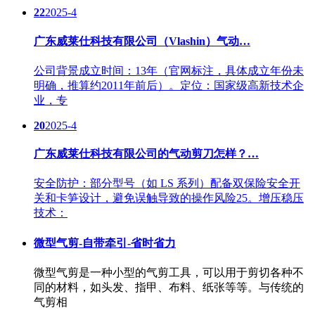
22
2025-4
广东威莱仕科技有限公司（Vlashin）气动…
公司背景成立时间：13年（官网标注，具体成立年份未
明确，推算约2011年前后）。定位：国家级高新技术企
业，专
20
2025-4
广东威莱仕科技有限公司的气动剪刀怎样？…
安全防护：部分型号（如 LS 系列）配备双保险安全开
关和卡笋设计，避免误触导致的操作风险25。增压稳压
技术：
微型气剪-自带牵引-省时省力
微型气剪是一种小型的气剪工具，可以用于剪切各种不
同的材料，如头发、指甲、布料、纸张等等。与传统的
气剪相