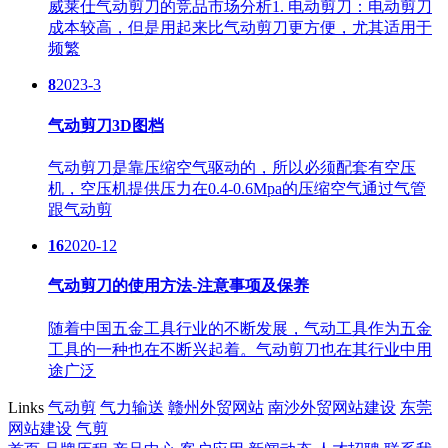
威莱仕气动剪刀的竞品市场分析1. 电动剪刀：电动剪刀
成本较高，但是用起来比气动剪刀更方便，尤其适用于
频繁
8
2023-3
气动剪刀3D图档
气动剪刀是靠压缩空气驱动的，所以必须配套有空压
机，空压机提供压力在0.4-0.6Mpa的压缩空气通过气管
跟气动剪
16
2020-12
气动剪刀的使用方法-注意事项及保养
随着中国五金工具行业的不断发展，气动工具作为五金
工具的一种也在不断兴起着。气动剪刀也在其行业中用
途广泛
Links
气动剪
气力输送
赣州外贸网站
南沙外贸网站建设
东莞
网站建设
气剪