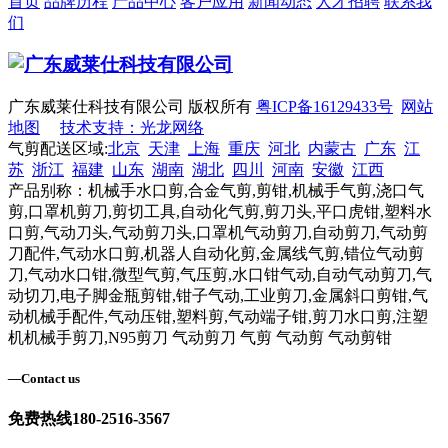
首页
品牌历程
产品中心
客户应用
新闻动态
人才招聘
联系我
们
广东威莱仕科技有限公司 版权所有
粤ICP备16129433号
网站
地图
技术支持：光龙网络
气剪配送区域:
北京
天津
上海
重庆
河北
内蒙古
广东
江
苏
浙江
福建
山东
湖南
湖北
四川
河南
安徽
江西
产品别称：机械手水口剪,合金气剪,剪钳,机械手气剪,浇口气
剪,口罩机剪刀,剪切工具,自动化气剪,剪刀头,平口虎钳,塑料水
口剪,气动刀头,气动剪刀头,口罩机气动剪刀,自动剪刀,气动剪
刀配件,气动水口剪,机器人自动化剪,金属线气剪,错位气动剪
刀,气动水口钳,微型气剪,气压剪,水口钳气动,自动气动剪刀,气
动切刀,电子脚金瓶剪钳,钳子气动,工业剪刀,金属斜口剪钳,气
动机械手配件,气动压钳,塑料剪,气动端子钳,剪刀水口剪,注塑
机机械手剪刀,N95剪刀 气动剪刀 气剪 气动剪 气动剪钳
—
Contact us
免费热线
180-2516-3567