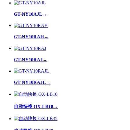
GT-NY10AJL
→
GT-NY10RAH
→
GT-NY10RAJ
→
GT-NY10RAJL
→
自动快换 OX-LB10
→