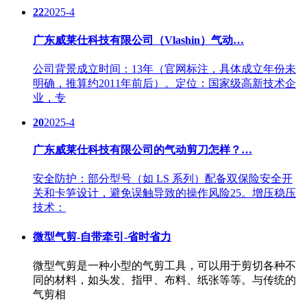
22
2025-4
广东威莱仕科技有限公司（Vlashin）气动…
公司背景成立时间：13年（官网标注，具体成立年份未
明确，推算约2011年前后）。定位：国家级高新技术企
业，专
20
2025-4
广东威莱仕科技有限公司的气动剪刀怎样？…
安全防护：部分型号（如 LS 系列）配备双保险安全开
关和卡笋设计，避免误触导致的操作风险25。增压稳压
技术：
微型气剪-自带牵引-省时省力
微型气剪是一种小型的气剪工具，可以用于剪切各种不
同的材料，如头发、指甲、布料、纸张等等。与传统的
气剪相