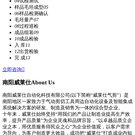
04
试模测试
样品毛坯成型
05
06
样品检测确认
毛坯量产
07
08
过程巡检
成品组装
09
10
成品检验
入 库
11
12
出货检验
完 成
13
立即咨询

南阳威莱仕
About Us
南阳威莱仕自动化科技有限公司(以下简称“威莱仕气剪”）是
南阳地区一家致力于气动剪切工具周边自动化设备及智能集成
系统解决方案的研发、制造及销售为一体的综合型企业。
十年来，威莱仕始终坚持“用我们的产品让制造业提高生产效
率，提升产品质量”为企业灵魂和品牌宗旨，“以卓越品质立企
业之本，用优质服务得民众之心”为企业价值观，以客户需求
为导向，为客户创造更大效益，成功把“威莱仕”打造成业内知