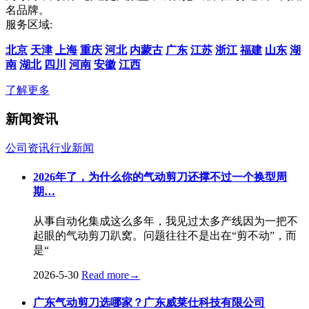
名品牌。
服务区域:
北京
天津
上海
重庆
河北
内蒙古
广东
江苏
浙江
福建
山东
湖
南
湖北
四川
河南
安徽
江西
了解更多
新闻资讯
公司资讯
行业新闻
2026年了，为什么你的气动剪刀还撑不过一个换型周
期…
从事自动化集成这么多年，我见过太多产线因为一把不
起眼的气动剪刀趴窝。问题往往不是出在“剪不动”，而
是“
2026-5-30
Read more
→
广东气动剪刀选哪家？广东威莱仕科技有限公司