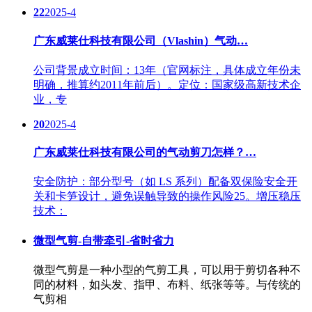
22
2025-4
广东威莱仕科技有限公司（Vlashin）气动…
公司背景成立时间：13年（官网标注，具体成立年份未
明确，推算约2011年前后）。定位：国家级高新技术企
业，专
20
2025-4
广东威莱仕科技有限公司的气动剪刀怎样？…
安全防护：部分型号（如 LS 系列）配备双保险安全开
关和卡笋设计，避免误触导致的操作风险25。增压稳压
技术：
微型气剪-自带牵引-省时省力
微型气剪是一种小型的气剪工具，可以用于剪切各种不
同的材料，如头发、指甲、布料、纸张等等。与传统的
气剪相