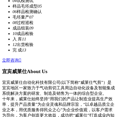
04
试模测试
样品毛坯成型
05
06
样品检测确认
毛坯量产
07
08
过程巡检
成品组装
09
10
成品检验
入 库
11
12
出货检验
完 成
13
立即咨询

宜宾威莱仕
About Us
宜宾威莱仕自动化科技有限公司(以下简称“威莱仕气剪”）是
宜宾地区一家致力于气动剪切工具周边自动化设备及智能集成
系统解决方案的研发、制造及销售为一体的综合型企业。
十年来，威莱仕始终坚持“用我们的产品让制造业提高生产效
率，提升产品质量”为企业灵魂和品牌宗旨，“以卓越品质立企
业之本，用优质服务得民众之心”为企业价值观，以客户需求
为导向，为客户创造更大效益，成功把“威莱仕”打造成业内知