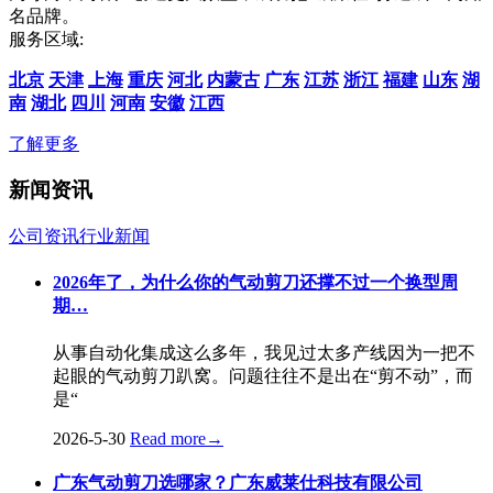
名品牌。
服务区域:
北京
天津
上海
重庆
河北
内蒙古
广东
江苏
浙江
福建
山东
湖
南
湖北
四川
河南
安徽
江西
了解更多
新闻资讯
公司资讯
行业新闻
2026年了，为什么你的气动剪刀还撑不过一个换型周
期…
从事自动化集成这么多年，我见过太多产线因为一把不
起眼的气动剪刀趴窝。问题往往不是出在“剪不动”，而
是“
2026-5-30
Read more
→
广东气动剪刀选哪家？广东威莱仕科技有限公司