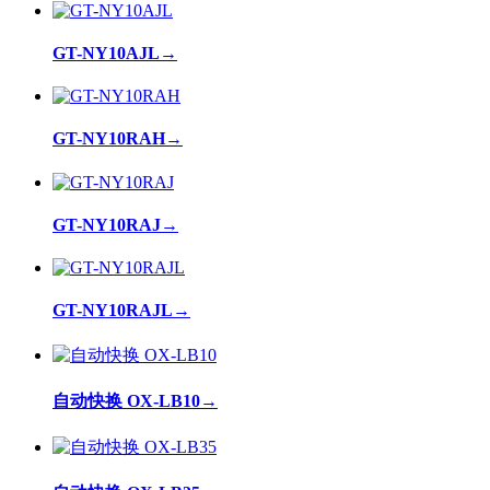
GT-NY10AJL
→
GT-NY10RAH
→
GT-NY10RAJ
→
GT-NY10RAJL
→
自动快换 OX-LB10
→