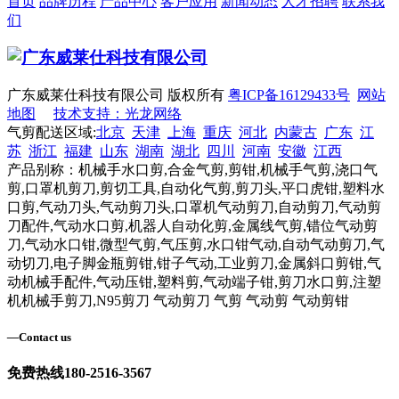
首页
品牌历程
产品中心
客户应用
新闻动态
人才招聘
联系我
们
广东威莱仕科技有限公司 版权所有
粤ICP备16129433号
网站
地图
技术支持：光龙网络
气剪配送区域:
北京
天津
上海
重庆
河北
内蒙古
广东
江
苏
浙江
福建
山东
湖南
湖北
四川
河南
安徽
江西
产品别称：机械手水口剪,合金气剪,剪钳,机械手气剪,浇口气
剪,口罩机剪刀,剪切工具,自动化气剪,剪刀头,平口虎钳,塑料水
口剪,气动刀头,气动剪刀头,口罩机气动剪刀,自动剪刀,气动剪
刀配件,气动水口剪,机器人自动化剪,金属线气剪,错位气动剪
刀,气动水口钳,微型气剪,气压剪,水口钳气动,自动气动剪刀,气
动切刀,电子脚金瓶剪钳,钳子气动,工业剪刀,金属斜口剪钳,气
动机械手配件,气动压钳,塑料剪,气动端子钳,剪刀水口剪,注塑
机机械手剪刀,N95剪刀 气动剪刀 气剪 气动剪 气动剪钳
—
Contact us
免费热线
180-2516-3567