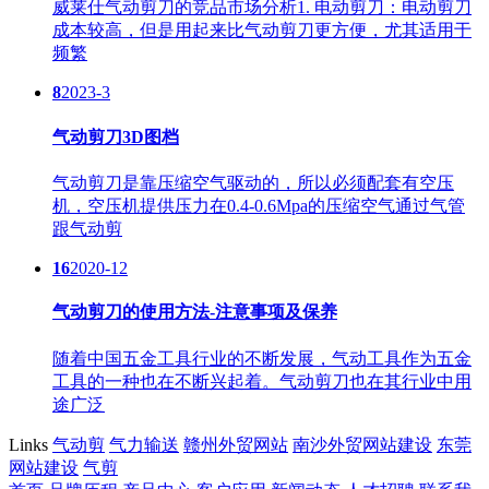
威莱仕气动剪刀的竞品市场分析1. 电动剪刀：电动剪刀
成本较高，但是用起来比气动剪刀更方便，尤其适用于
频繁
8
2023-3
气动剪刀3D图档
气动剪刀是靠压缩空气驱动的，所以必须配套有空压
机，空压机提供压力在0.4-0.6Mpa的压缩空气通过气管
跟气动剪
16
2020-12
气动剪刀的使用方法-注意事项及保养
随着中国五金工具行业的不断发展，气动工具作为五金
工具的一种也在不断兴起着。气动剪刀也在其行业中用
途广泛
Links
气动剪
气力输送
赣州外贸网站
南沙外贸网站建设
东莞
网站建设
气剪