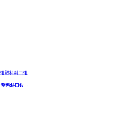
剪钳塑料斜口钳
→