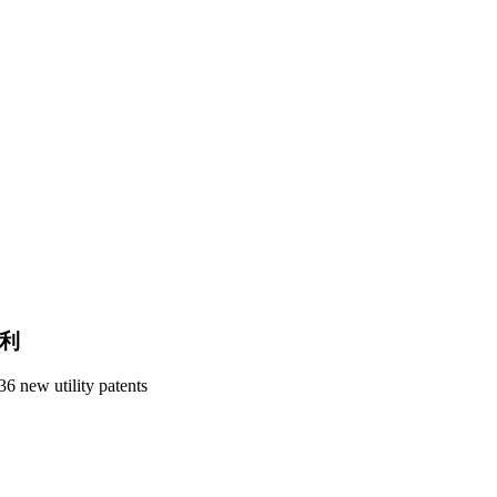
专利
6 new utility patents