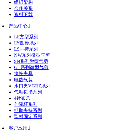
组织架构
合作关系
资料下载
产品中心

LF方型系列
LY圆形系列
LS手持系列
NW系列微型气剪
SN系列微型气剪
GT系列微型气剪
快换夹具
电热气剪
水口夹VGRZ系列
气动拨指系列
4针布爪
伸缩杆系列
抓取夹持系列
型材固定系列
客户应用
