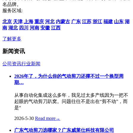
名品牌。
服务区域:
北京
天津
上海
重庆
河北
内蒙古
广东
江苏
浙江
福建
山东
湖
南
湖北
四川
河南
安徽
江西
了解更多
新闻资讯
公司资讯
行业新闻
2026年了，为什么你的气动剪刀还撑不过一个换型周
期…
从事自动化集成这么多年，我见过太多产线因为一把不
起眼的气动剪刀趴窝。问题往往不是出在“剪不动”，而
是“
2026-5-30
Read more
→
广东气动剪刀选哪家？广东威莱仕科技有限公司