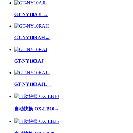
GT-NY10AJL
→
GT-NY10RAH
→
GT-NY10RAJ
→
GT-NY10RAJL
→
自动快换 OX-LB10
→