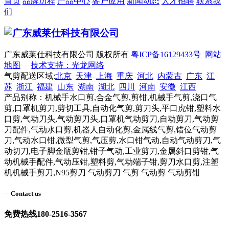
首页
品牌历程
产品中心
客户应用
新闻动态
人才招聘
联系我
们
广东威莱仕科技有限公司 版权所有
粤ICP备16129433号
网站
地图
技术支持：光龙网络
气剪配送区域:
北京
天津
上海
重庆
河北
内蒙古
广东
江
苏
浙江
福建
山东
湖南
湖北
四川
河南
安徽
江西
产品别称：机械手水口剪,合金气剪,剪钳,机械手气剪,浇口气
剪,口罩机剪刀,剪切工具,自动化气剪,剪刀头,平口虎钳,塑料水
口剪,气动刀头,气动剪刀头,口罩机气动剪刀,自动剪刀,气动剪
刀配件,气动水口剪,机器人自动化剪,金属线气剪,错位气动剪
刀,气动水口钳,微型气剪,气压剪,水口钳气动,自动气动剪刀,气
动切刀,电子脚金瓶剪钳,钳子气动,工业剪刀,金属斜口剪钳,气
动机械手配件,气动压钳,塑料剪,气动端子钳,剪刀水口剪,注塑
机机械手剪刀,N95剪刀 气动剪刀 气剪 气动剪 气动剪钳
—
Contact us
免费热线
180-2516-3567