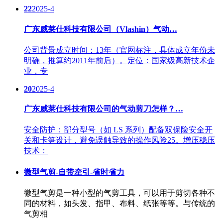
22
2025-4
广东威莱仕科技有限公司（Vlashin）气动…
公司背景成立时间：13年（官网标注，具体成立年份未
明确，推算约2011年前后）。定位：国家级高新技术企
业，专
20
2025-4
广东威莱仕科技有限公司的气动剪刀怎样？…
安全防护：部分型号（如 LS 系列）配备双保险安全开
关和卡笋设计，避免误触导致的操作风险25。增压稳压
技术：
微型气剪-自带牵引-省时省力
微型气剪是一种小型的气剪工具，可以用于剪切各种不
同的材料，如头发、指甲、布料、纸张等等。与传统的
气剪相