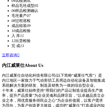
04
试模测试
样品毛坯成型
05
06
样品检测确认
毛坯量产
07
08
过程巡检
成品组装
09
10
成品检验
入 库
11
12
出货检验
完 成
13
立即咨询

内江威莱仕
About Us
内江威莱仕自动化科技有限公司(以下简称“威莱仕气剪”）是
内江地区一家致力于气动剪切工具周边自动化设备及智能集成
系统解决方案的研发、制造及销售为一体的综合型企业。
十年来，威莱仕始终坚持“用我们的产品让制造业提高生产效
率，提升产品质量”为企业灵魂和品牌宗旨，“以卓越品质立企
业之本，用优质服务得民众之心”为企业价值观，以客户需求
为导向，为客户创造更大效益，成功把“威莱仕”打造成业内知