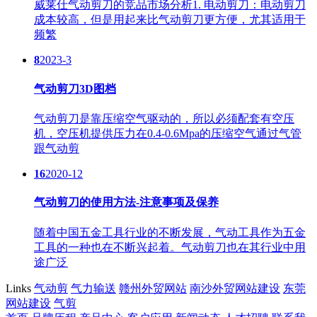
威莱仕气动剪刀的竞品市场分析1. 电动剪刀：电动剪刀
成本较高，但是用起来比气动剪刀更方便，尤其适用于
频繁
8
2023-3
气动剪刀3D图档
气动剪刀是靠压缩空气驱动的，所以必须配套有空压
机，空压机提供压力在0.4-0.6Mpa的压缩空气通过气管
跟气动剪
16
2020-12
气动剪刀的使用方法-注意事项及保养
随着中国五金工具行业的不断发展，气动工具作为五金
工具的一种也在不断兴起着。气动剪刀也在其行业中用
途广泛
Links
气动剪
气力输送
赣州外贸网站
南沙外贸网站建设
东莞
网站建设
气剪