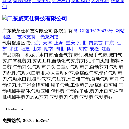
首页
品牌历程
产品中心
客户应用
新闻动态
人才招聘
联系我
们
广东威莱仕科技有限公司 版权所有
粤ICP备16129433号
网站
地图
技术支持：光龙网络
气剪配送区域:
北京
天津
上海
重庆
河北
内蒙古
广东
江
苏
浙江
福建
山东
湖南
湖北
四川
河南
安徽
江西
产品别称：机械手水口剪,合金气剪,剪钳,机械手气剪,浇口气
剪,口罩机剪刀,剪切工具,自动化气剪,剪刀头,平口虎钳,塑料水
口剪,气动刀头,气动剪刀头,口罩机气动剪刀,自动剪刀,气动剪
刀配件,气动水口剪,机器人自动化剪,金属线气剪,错位气动剪
刀,气动水口钳,微型气剪,气压剪,水口钳气动,自动气动剪刀,气
动切刀,电子脚金瓶剪钳,钳子气动,工业剪刀,金属斜口剪钳,气
动机械手配件,气动压钳,塑料剪,气动端子钳,剪刀水口剪,注塑
机机械手剪刀,N95剪刀 气动剪刀 气剪 气动剪 气动剪钳
—
Contact us
免费热线
180-2516-3567