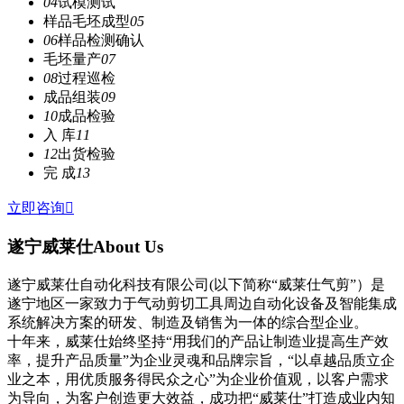
04
试模测试
样品毛坯成型
05
06
样品检测确认
毛坯量产
07
08
过程巡检
成品组装
09
10
成品检验
入 库
11
12
出货检验
完 成
13
立即咨询

遂宁威莱仕
About Us
遂宁威莱仕自动化科技有限公司(以下简称“威莱仕气剪”）是
遂宁地区一家致力于气动剪切工具周边自动化设备及智能集成
系统解决方案的研发、制造及销售为一体的综合型企业。
十年来，威莱仕始终坚持“用我们的产品让制造业提高生产效
率，提升产品质量”为企业灵魂和品牌宗旨，“以卓越品质立企
业之本，用优质服务得民众之心”为企业价值观，以客户需求
为导向，为客户创造更大效益，成功把“威莱仕”打造成业内知