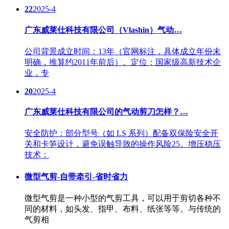
22
2025-4
广东威莱仕科技有限公司（Vlashin）气动…
公司背景成立时间：13年（官网标注，具体成立年份未
明确，推算约2011年前后）。定位：国家级高新技术企
业，专
20
2025-4
广东威莱仕科技有限公司的气动剪刀怎样？…
安全防护：部分型号（如 LS 系列）配备双保险安全开
关和卡笋设计，避免误触导致的操作风险25。增压稳压
技术：
微型气剪-自带牵引-省时省力
微型气剪是一种小型的气剪工具，可以用于剪切各种不
同的材料，如头发、指甲、布料、纸张等等。与传统的
气剪相