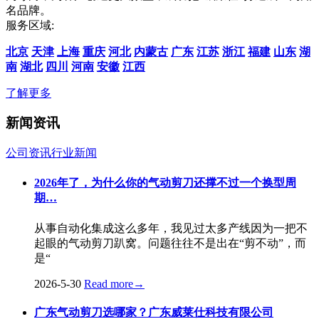
名品牌。
服务区域:
北京
天津
上海
重庆
河北
内蒙古
广东
江苏
浙江
福建
山东
湖
南
湖北
四川
河南
安徽
江西
了解更多
新闻资讯
公司资讯
行业新闻
2026年了，为什么你的气动剪刀还撑不过一个换型周
期…
从事自动化集成这么多年，我见过太多产线因为一把不
起眼的气动剪刀趴窝。问题往往不是出在“剪不动”，而
是“
2026-5-30
Read more
→
广东气动剪刀选哪家？广东威莱仕科技有限公司