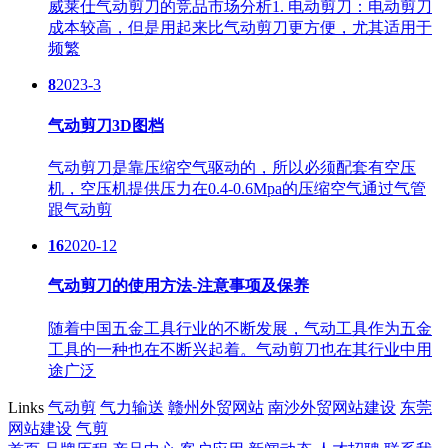
威莱仕气动剪刀的竞品市场分析1. 电动剪刀：电动剪刀
成本较高，但是用起来比气动剪刀更方便，尤其适用于
频繁
8
2023-3
气动剪刀3D图档
气动剪刀是靠压缩空气驱动的，所以必须配套有空压
机，空压机提供压力在0.4-0.6Mpa的压缩空气通过气管
跟气动剪
16
2020-12
气动剪刀的使用方法-注意事项及保养
随着中国五金工具行业的不断发展，气动工具作为五金
工具的一种也在不断兴起着。气动剪刀也在其行业中用
途广泛
Links
气动剪
气力输送
赣州外贸网站
南沙外贸网站建设
东莞
网站建设
气剪