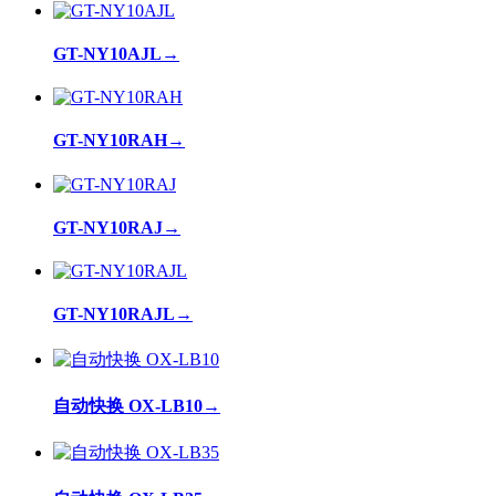
GT-NY10AJL
→
GT-NY10RAH
→
GT-NY10RAJ
→
GT-NY10RAJL
→
自动快换 OX-LB10
→