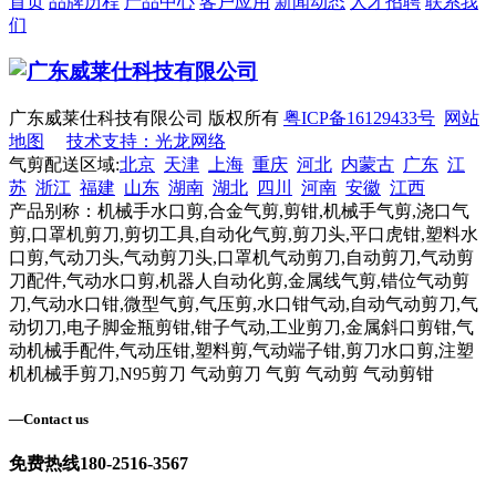
首页
品牌历程
产品中心
客户应用
新闻动态
人才招聘
联系我
们
广东威莱仕科技有限公司 版权所有
粤ICP备16129433号
网站
地图
技术支持：光龙网络
气剪配送区域:
北京
天津
上海
重庆
河北
内蒙古
广东
江
苏
浙江
福建
山东
湖南
湖北
四川
河南
安徽
江西
产品别称：机械手水口剪,合金气剪,剪钳,机械手气剪,浇口气
剪,口罩机剪刀,剪切工具,自动化气剪,剪刀头,平口虎钳,塑料水
口剪,气动刀头,气动剪刀头,口罩机气动剪刀,自动剪刀,气动剪
刀配件,气动水口剪,机器人自动化剪,金属线气剪,错位气动剪
刀,气动水口钳,微型气剪,气压剪,水口钳气动,自动气动剪刀,气
动切刀,电子脚金瓶剪钳,钳子气动,工业剪刀,金属斜口剪钳,气
动机械手配件,气动压钳,塑料剪,气动端子钳,剪刀水口剪,注塑
机机械手剪刀,N95剪刀 气动剪刀 气剪 气动剪 气动剪钳
—
Contact us
免费热线
180-2516-3567