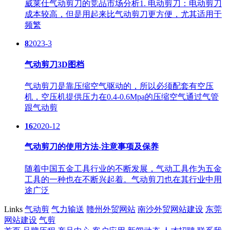
威莱仕气动剪刀的竞品市场分析1. 电动剪刀：电动剪刀
成本较高，但是用起来比气动剪刀更方便，尤其适用于
频繁
8
2023-3
气动剪刀3D图档
气动剪刀是靠压缩空气驱动的，所以必须配套有空压
机，空压机提供压力在0.4-0.6Mpa的压缩空气通过气管
跟气动剪
16
2020-12
气动剪刀的使用方法-注意事项及保养
随着中国五金工具行业的不断发展，气动工具作为五金
工具的一种也在不断兴起着。气动剪刀也在其行业中用
途广泛
Links
气动剪
气力输送
赣州外贸网站
南沙外贸网站建设
东莞
网站建设
气剪