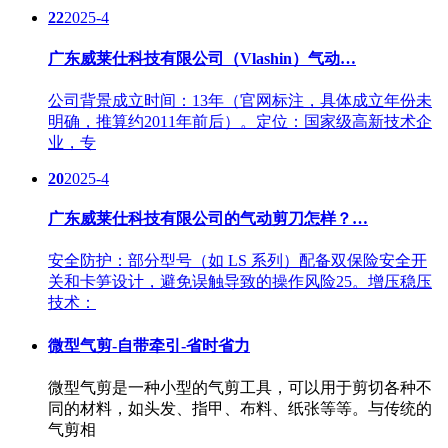
22
2025-4
广东威莱仕科技有限公司（Vlashin）气动…
公司背景成立时间：13年（官网标注，具体成立年份未
明确，推算约2011年前后）。定位：国家级高新技术企
业，专
20
2025-4
广东威莱仕科技有限公司的气动剪刀怎样？…
安全防护：部分型号（如 LS 系列）配备双保险安全开
关和卡笋设计，避免误触导致的操作风险25。增压稳压
技术：
微型气剪-自带牵引-省时省力
微型气剪是一种小型的气剪工具，可以用于剪切各种不
同的材料，如头发、指甲、布料、纸张等等。与传统的
气剪相