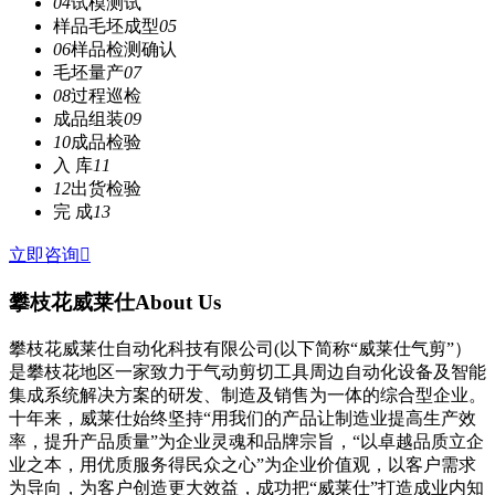
04
试模测试
样品毛坯成型
05
06
样品检测确认
毛坯量产
07
08
过程巡检
成品组装
09
10
成品检验
入 库
11
12
出货检验
完 成
13
立即咨询

攀枝花威莱仕
About Us
攀枝花威莱仕自动化科技有限公司(以下简称“威莱仕气剪”）
是攀枝花地区一家致力于气动剪切工具周边自动化设备及智能
集成系统解决方案的研发、制造及销售为一体的综合型企业。
十年来，威莱仕始终坚持“用我们的产品让制造业提高生产效
率，提升产品质量”为企业灵魂和品牌宗旨，“以卓越品质立企
业之本，用优质服务得民众之心”为企业价值观，以客户需求
为导向，为客户创造更大效益，成功把“威莱仕”打造成业内知