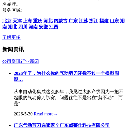
名品牌。
服务区域:
北京
天津
上海
重庆
河北
内蒙古
广东
江苏
浙江
福建
山东
湖
南
湖北
四川
河南
安徽
江西
了解更多
新闻资讯
公司资讯
行业新闻
2026年了，为什么你的气动剪刀还撑不过一个换型周
期…
从事自动化集成这么多年，我见过太多产线因为一把不
起眼的气动剪刀趴窝。问题往往不是出在“剪不动”，而
是“
2026-5-30
Read more
→
广东气动剪刀选哪家？广东威莱仕科技有限公司