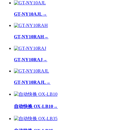
GT-NY10AJL
→
GT-NY10RAH
→
GT-NY10RAJ
→
GT-NY10RAJL
→
自动快换 OX-LB10
→