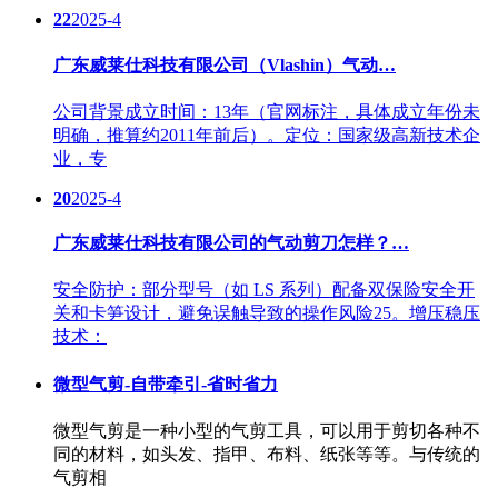
22
2025-4
广东威莱仕科技有限公司（Vlashin）气动…
公司背景成立时间：13年（官网标注，具体成立年份未
明确，推算约2011年前后）。定位：国家级高新技术企
业，专
20
2025-4
广东威莱仕科技有限公司的气动剪刀怎样？…
安全防护：部分型号（如 LS 系列）配备双保险安全开
关和卡笋设计，避免误触导致的操作风险25。增压稳压
技术：
微型气剪-自带牵引-省时省力
微型气剪是一种小型的气剪工具，可以用于剪切各种不
同的材料，如头发、指甲、布料、纸张等等。与传统的
气剪相