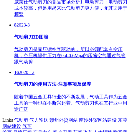
威莱仕气动剪刀的竞品市场分析1. 电动剪刀：电动剪刀
成本较高，但是用起来比气动剪刀更方便，尤其适用于
频繁
8
2023-3
气动剪刀3D图档
气动剪刀是靠压缩空气驱动的，所以必须配套有空压
机，空压机提供压力在0.4-0.6Mpa的压缩空气通过气管
跟气动剪
16
2020-12
气动剪刀的使用方法-注意事项及保养
随着中国五金工具行业的不断发展，气动工具作为五金
工具的一种也在不断兴起着。气动剪刀也在其行业中用
途广泛
Links
气动剪
气力输送
赣州外贸网站
南沙外贸网站建设
东莞
网站建设
气剪