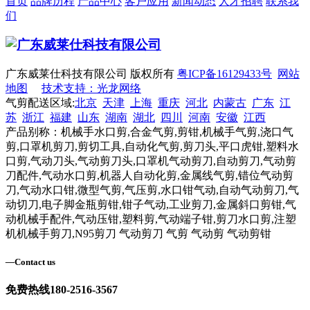
首页
品牌历程
产品中心
客户应用
新闻动态
人才招聘
联系我
们
广东威莱仕科技有限公司 版权所有
粤ICP备16129433号
网站
地图
技术支持：光龙网络
气剪配送区域:
北京
天津
上海
重庆
河北
内蒙古
广东
江
苏
浙江
福建
山东
湖南
湖北
四川
河南
安徽
江西
产品别称：机械手水口剪,合金气剪,剪钳,机械手气剪,浇口气
剪,口罩机剪刀,剪切工具,自动化气剪,剪刀头,平口虎钳,塑料水
口剪,气动刀头,气动剪刀头,口罩机气动剪刀,自动剪刀,气动剪
刀配件,气动水口剪,机器人自动化剪,金属线气剪,错位气动剪
刀,气动水口钳,微型气剪,气压剪,水口钳气动,自动气动剪刀,气
动切刀,电子脚金瓶剪钳,钳子气动,工业剪刀,金属斜口剪钳,气
动机械手配件,气动压钳,塑料剪,气动端子钳,剪刀水口剪,注塑
机机械手剪刀,N95剪刀 气动剪刀 气剪 气动剪 气动剪钳
—
Contact us
免费热线
180-2516-3567