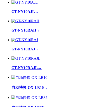
GT-NY10AJL
→
GT-NY10RAH
→
GT-NY10RAJ
→
GT-NY10RAJL
→
自动快换 OX-LB10
→