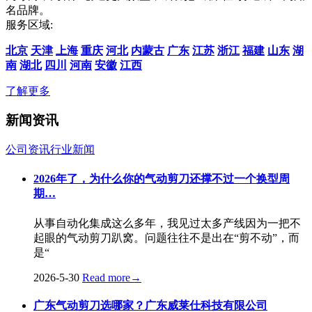
名品牌。
服务区域:
北京
天津
上海
重庆
河北
内蒙古
广东
江苏
浙江
福建
山东
湖
南
湖北
四川
河南
安徽
江西
了解更多
新闻资讯
公司资讯
行业新闻
2026年了，为什么你的气动剪刀还撑不过一个换型周
期…
从事自动化集成这么多年，我见过太多产线因为一把不
起眼的气动剪刀趴窝。问题往往不是出在“剪不动”，而
是“
2026-5-30
Read more
→
广东气动剪刀选哪家？广东威莱仕科技有限公司