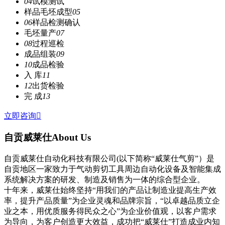
04
试模测试
样品毛坯成型
05
06
样品检测确认
毛坯量产
07
08
过程巡检
成品组装
09
10
成品检验
入 库
11
12
出货检验
完 成
13
立即咨询

自贡威莱仕
About Us
自贡威莱仕自动化科技有限公司(以下简称“威莱仕气剪”）是
自贡地区一家致力于气动剪切工具周边自动化设备及智能集成
系统解决方案的研发、制造及销售为一体的综合型企业。
十年来，威莱仕始终坚持“用我们的产品让制造业提高生产效
率，提升产品质量”为企业灵魂和品牌宗旨，“以卓越品质立企
业之本，用优质服务得民众之心”为企业价值观，以客户需求
为导向，为客户创造更大效益，成功把“威莱仕”打造成业内知