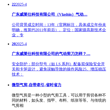
22
2025-4
广东威莱仕科技有限公司（Vlashin）气动…
公司背景成立时间：13年（官网标注，具体成立年份未
明确，推算约2011年前后）。定位：国家级高新技术企
业，专
20
2025-4
广东威莱仕科技有限公司的气动剪刀怎样？…
安全防护：部分型号（如 LS 系列）配备双保险安全开
关和卡笋设计，避免误触导致的操作风险25。增压稳压
技术：
微型气剪-自带牵引-省时省力
微型气剪是一种小型的气剪工具，可以用于剪切各种不
同的材料，如头发、指甲、布料、纸张等等。与传统的
气剪相