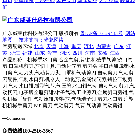
首页
品牌历程
产品中心
客户应用
新闻动态
人才招聘
联系我
们
广东威莱仕科技有限公司 版权所有
粤ICP备16129433号
网站
地图
技术支持：光龙网络
气剪配送区域:
北京
天津
上海
重庆
河北
内蒙古
广东
江
苏
浙江
福建
山东
湖南
湖北
四川
河南
安徽
江西
产品别称：机械手水口剪,合金气剪,剪钳,机械手气剪,浇口气
剪,口罩机剪刀,剪切工具,自动化气剪,剪刀头,平口虎钳,塑料水
口剪,气动刀头,气动剪刀头,口罩机气动剪刀,自动剪刀,气动剪
刀配件,气动水口剪,机器人自动化剪,金属线气剪,错位气动剪
刀,气动水口钳,微型气剪,气压剪,水口钳气动,自动气动剪刀,气
动切刀,电子脚金瓶剪钳,钳子气动,工业剪刀,金属斜口剪钳,气
动机械手配件,气动压钳,塑料剪,气动端子钳,剪刀水口剪,注塑
机机械手剪刀,N95剪刀 气动剪刀 气剪 气动剪 气动剪钳
—
Contact us
免费热线
180-2516-3567