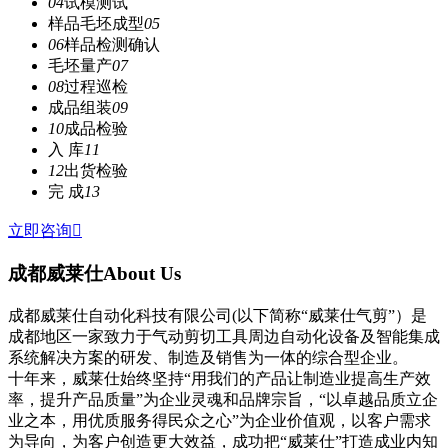
04
试模测试
样品毛坯成型
05
06
样品检测确认
毛坯量产
07
08
过程巡检
成品组装
09
10
成品检验
入 库
11
12
出货检验
完 成
13
立即咨询

成都威莱仕
About Us
成都威莱仕自动化科技有限公司(以下简称“威莱仕气剪”）是
成都地区一家致力于气动剪切工具周边自动化设备及智能集成
系统解决方案的研发、制造及销售为一体的综合型企业。
十年来，威莱仕始终坚持“用我们的产品让制造业提高生产效
率，提升产品质量”为企业灵魂和品牌宗旨，“以卓越品质立企
业之本，用优质服务得民众之心”为企业价值观，以客户需求
为导向，为客户创造更大效益，成功把“威莱仕”打造成业内知