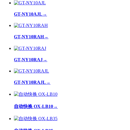
GT-NY10AJL
→
GT-NY10RAH
→
GT-NY10RAJ
→
GT-NY10RAJL
→
自动快换 OX-LB10
→