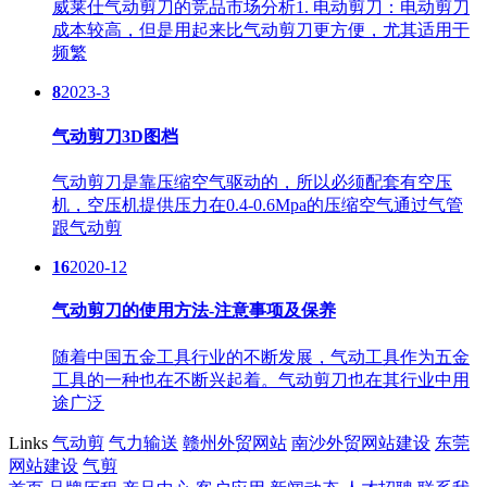
威莱仕气动剪刀的竞品市场分析1. 电动剪刀：电动剪刀
成本较高，但是用起来比气动剪刀更方便，尤其适用于
频繁
8
2023-3
气动剪刀3D图档
气动剪刀是靠压缩空气驱动的，所以必须配套有空压
机，空压机提供压力在0.4-0.6Mpa的压缩空气通过气管
跟气动剪
16
2020-12
气动剪刀的使用方法-注意事项及保养
随着中国五金工具行业的不断发展，气动工具作为五金
工具的一种也在不断兴起着。气动剪刀也在其行业中用
途广泛
Links
气动剪
气力输送
赣州外贸网站
南沙外贸网站建设
东莞
网站建设
气剪