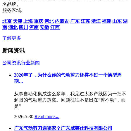
名品牌。
服务区域:
北京
天津
上海
重庆
河北
内蒙古
广东
江苏
浙江
福建
山东
湖
南
湖北
四川
河南
安徽
江西
了解更多
新闻资讯
公司资讯
行业新闻
2026年了，为什么你的气动剪刀还撑不过一个换型周
期…
从事自动化集成这么多年，我见过太多产线因为一把不
起眼的气动剪刀趴窝。问题往往不是出在“剪不动”，而
是“
2026-5-30
Read more
→
广东气动剪刀选哪家？广东威莱仕科技有限公司