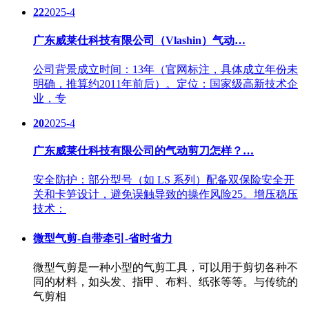
22
2025-4
广东威莱仕科技有限公司（Vlashin）气动…
公司背景成立时间：13年（官网标注，具体成立年份未
明确，推算约2011年前后）。定位：国家级高新技术企
业，专
20
2025-4
广东威莱仕科技有限公司的气动剪刀怎样？…
安全防护：部分型号（如 LS 系列）配备双保险安全开
关和卡笋设计，避免误触导致的操作风险25。增压稳压
技术：
微型气剪-自带牵引-省时省力
微型气剪是一种小型的气剪工具，可以用于剪切各种不
同的材料，如头发、指甲、布料、纸张等等。与传统的
气剪相