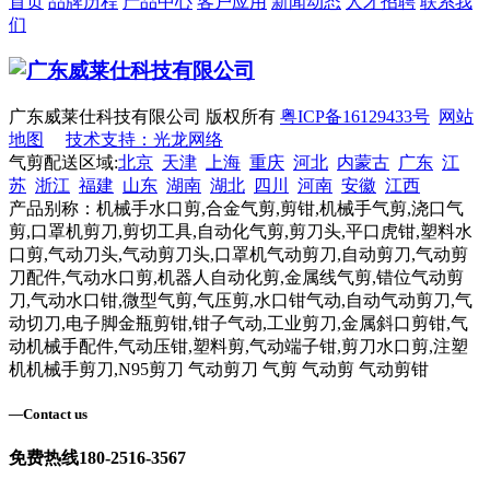
首页
品牌历程
产品中心
客户应用
新闻动态
人才招聘
联系我
们
广东威莱仕科技有限公司 版权所有
粤ICP备16129433号
网站
地图
技术支持：光龙网络
气剪配送区域:
北京
天津
上海
重庆
河北
内蒙古
广东
江
苏
浙江
福建
山东
湖南
湖北
四川
河南
安徽
江西
产品别称：机械手水口剪,合金气剪,剪钳,机械手气剪,浇口气
剪,口罩机剪刀,剪切工具,自动化气剪,剪刀头,平口虎钳,塑料水
口剪,气动刀头,气动剪刀头,口罩机气动剪刀,自动剪刀,气动剪
刀配件,气动水口剪,机器人自动化剪,金属线气剪,错位气动剪
刀,气动水口钳,微型气剪,气压剪,水口钳气动,自动气动剪刀,气
动切刀,电子脚金瓶剪钳,钳子气动,工业剪刀,金属斜口剪钳,气
动机械手配件,气动压钳,塑料剪,气动端子钳,剪刀水口剪,注塑
机机械手剪刀,N95剪刀 气动剪刀 气剪 气动剪 气动剪钳
—
Contact us
免费热线
180-2516-3567