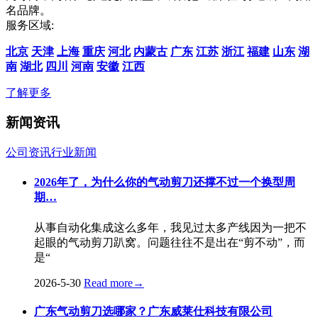
名品牌。
服务区域:
北京
天津
上海
重庆
河北
内蒙古
广东
江苏
浙江
福建
山东
湖
南
湖北
四川
河南
安徽
江西
了解更多
新闻资讯
公司资讯
行业新闻
2026年了，为什么你的气动剪刀还撑不过一个换型周
期…
从事自动化集成这么多年，我见过太多产线因为一把不
起眼的气动剪刀趴窝。问题往往不是出在“剪不动”，而
是“
2026-5-30
Read more
→
广东气动剪刀选哪家？广东威莱仕科技有限公司