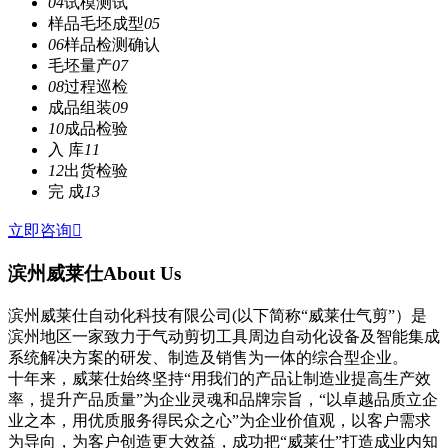
04
试模测试
样品毛坯成型
05
06
样品检测确认
毛坯量产
07
08
过程巡检
成品组装
09
10
成品检验
入 库
11
12
出货检验
完 成
13
立即咨询

滨州威莱仕
About Us
滨州威莱仕自动化科技有限公司(以下简称“威莱仕气剪”）是
滨州地区一家致力于气动剪切工具周边自动化设备及智能集成
系统解决方案的研发、制造及销售为一体的综合型企业。
十年来，威莱仕始终坚持“用我们的产品让制造业提高生产效
率，提升产品质量”为企业灵魂和品牌宗旨，“以卓越品质立企
业之本，用优质服务得民众之心”为企业价值观，以客户需求
为导向，为客户创造更大效益，成功把“威莱仕”打造成业内知