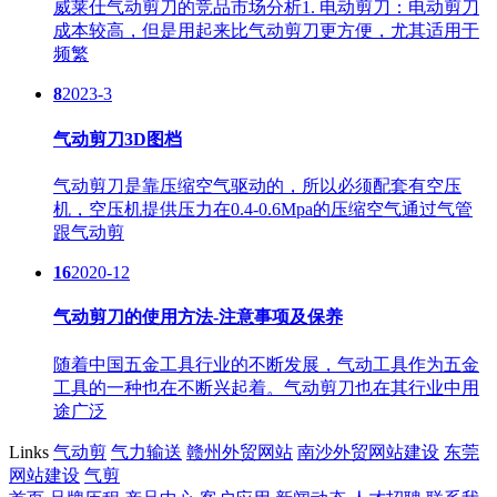
威莱仕气动剪刀的竞品市场分析1. 电动剪刀：电动剪刀
成本较高，但是用起来比气动剪刀更方便，尤其适用于
频繁
8
2023-3
气动剪刀3D图档
气动剪刀是靠压缩空气驱动的，所以必须配套有空压
机，空压机提供压力在0.4-0.6Mpa的压缩空气通过气管
跟气动剪
16
2020-12
气动剪刀的使用方法-注意事项及保养
随着中国五金工具行业的不断发展，气动工具作为五金
工具的一种也在不断兴起着。气动剪刀也在其行业中用
途广泛
Links
气动剪
气力输送
赣州外贸网站
南沙外贸网站建设
东莞
网站建设
气剪