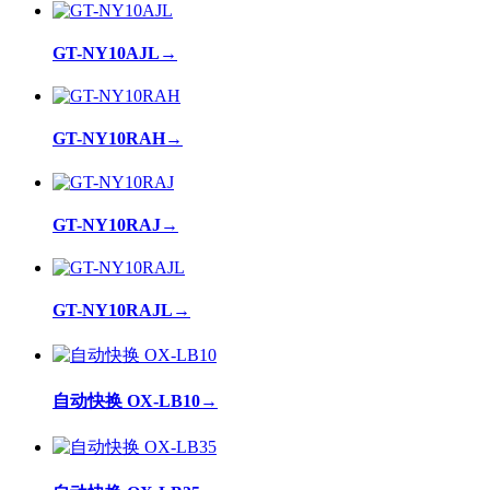
GT-NY10AJL
→
GT-NY10RAH
→
GT-NY10RAJ
→
GT-NY10RAJL
→
自动快换 OX-LB10
→