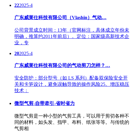
22
2025-4
广东威莱仕科技有限公司（Vlashin）气动…
公司背景成立时间：13年（官网标注，具体成立年份未
明确，推算约2011年前后）。定位：国家级高新技术企
业，专
20
2025-4
广东威莱仕科技有限公司的气动剪刀怎样？…
安全防护：部分型号（如 LS 系列）配备双保险安全开
关和卡笋设计，避免误触导致的操作风险25。增压稳压
技术：
微型气剪-自带牵引-省时省力
微型气剪是一种小型的气剪工具，可以用于剪切各种不
同的材料，如头发、指甲、布料、纸张等等。与传统的
气剪相