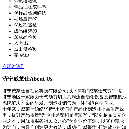
04
试模测试
样品毛坯成型
05
06
样品检测确认
毛坯量产
07
08
过程巡检
成品组装
09
10
成品检验
入 库
11
12
出货检验
完 成
13
立即咨询

济宁威莱仕
About Us
济宁威莱仕自动化科技有限公司(以下简称“威莱仕气剪”）是
济宁地区一家致力于气动剪切工具周边自动化设备及智能集成
系统解决方案的研发、制造及销售为一体的综合型企业。
十年来，威莱仕始终坚持“用我们的产品让制造业提高生产效
率，提升产品质量”为企业灵魂和品牌宗旨，“以卓越品质立企
业之本，用优质服务得民众之心”为企业价值观，以客户需求
为导向，为客户创造更大效益，成功把“威莱仕”打造成业内知