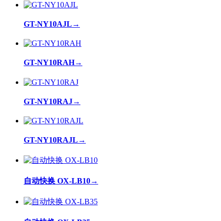
GT-NY10AJL
→
GT-NY10RAH
→
GT-NY10RAJ
→
GT-NY10RAJL
→
自动快换 OX-LB10
→