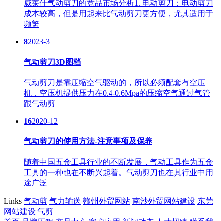
威莱仕气动剪刀的竞品市场分析1. 电动剪刀：电动剪刀
成本较高，但是用起来比气动剪刀更方便，尤其适用于
频繁
8
2023-3
气动剪刀3D图档
气动剪刀是靠压缩空气驱动的，所以必须配套有空压
机，空压机提供压力在0.4-0.6Mpa的压缩空气通过气管
跟气动剪
16
2020-12
气动剪刀的使用方法-注意事项及保养
随着中国五金工具行业的不断发展，气动工具作为五金
工具的一种也在不断兴起着。气动剪刀也在其行业中用
途广泛
Links
气动剪
气力输送
赣州外贸网站
南沙外贸网站建设
东莞
网站建设
气剪