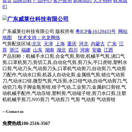
首页
品牌历程
产品中心
客户应用
新闻动态
人才招聘
联系我
们
广东威莱仕科技有限公司 版权所有
粤ICP备16129433号
网站
地图
技术支持：光龙网络
气剪配送区域:
北京
天津
上海
重庆
河北
内蒙古
广东
江
苏
浙江
福建
山东
湖南
湖北
四川
河南
安徽
江西
产品别称：机械手水口剪,合金气剪,剪钳,机械手气剪,浇口气
剪,口罩机剪刀,剪切工具,自动化气剪,剪刀头,平口虎钳,塑料水
口剪,气动刀头,气动剪刀头,口罩机气动剪刀,自动剪刀,气动剪
刀配件,气动水口剪,机器人自动化剪,金属线气剪,错位气动剪
刀,气动水口钳,微型气剪,气压剪,水口钳气动,自动气动剪刀,气
动切刀,电子脚金瓶剪钳,钳子气动,工业剪刀,金属斜口剪钳,气
动机械手配件,气动压钳,塑料剪,气动端子钳,剪刀水口剪,注塑
机机械手剪刀,N95剪刀 气动剪刀 气剪 气动剪 气动剪钳
—
Contact us
免费热线
180-2516-3567