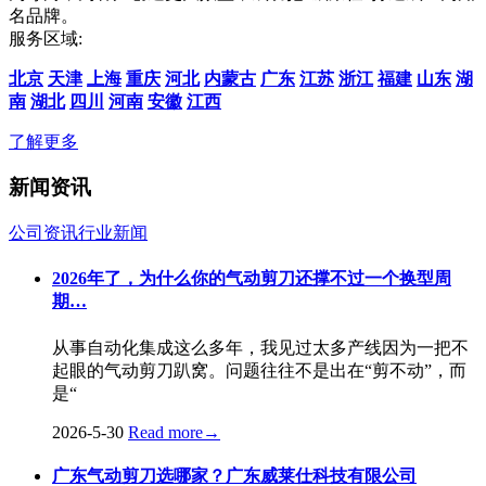
名品牌。
服务区域:
北京
天津
上海
重庆
河北
内蒙古
广东
江苏
浙江
福建
山东
湖
南
湖北
四川
河南
安徽
江西
了解更多
新闻资讯
公司资讯
行业新闻
2026年了，为什么你的气动剪刀还撑不过一个换型周
期…
从事自动化集成这么多年，我见过太多产线因为一把不
起眼的气动剪刀趴窝。问题往往不是出在“剪不动”，而
是“
2026-5-30
Read more
→
广东气动剪刀选哪家？广东威莱仕科技有限公司