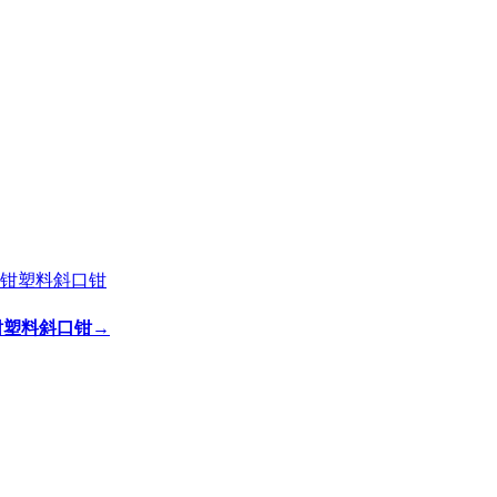
剪钳塑料斜口钳
→