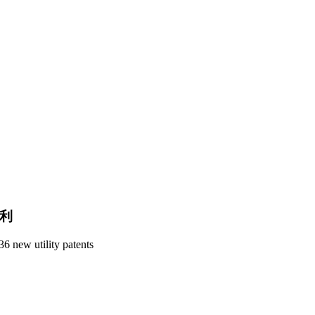
专利
6 new utility patents