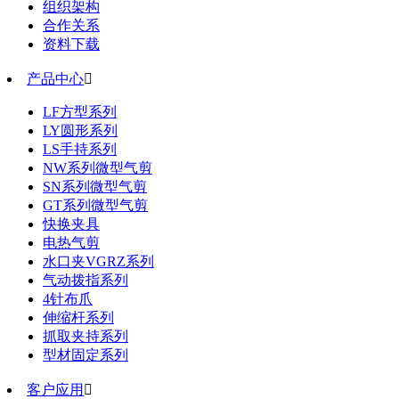
组织架构
合作关系
资料下载
产品中心

LF方型系列
LY圆形系列
LS手持系列
NW系列微型气剪
SN系列微型气剪
GT系列微型气剪
快换夹具
电热气剪
水口夹VGRZ系列
气动拨指系列
4针布爪
伸缩杆系列
抓取夹持系列
型材固定系列
客户应用
