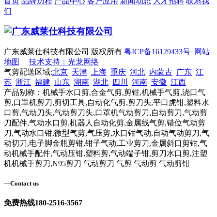
首页
品牌历程
产品中心
客户应用
新闻动态
人才招聘
联系我
们
广东威莱仕科技有限公司 版权所有
粤ICP备16129433号
网站
地图
技术支持：光龙网络
气剪配送区域:
北京
天津
上海
重庆
河北
内蒙古
广东
江
苏
浙江
福建
山东
湖南
湖北
四川
河南
安徽
江西
产品别称：机械手水口剪,合金气剪,剪钳,机械手气剪,浇口气
剪,口罩机剪刀,剪切工具,自动化气剪,剪刀头,平口虎钳,塑料水
口剪,气动刀头,气动剪刀头,口罩机气动剪刀,自动剪刀,气动剪
刀配件,气动水口剪,机器人自动化剪,金属线气剪,错位气动剪
刀,气动水口钳,微型气剪,气压剪,水口钳气动,自动气动剪刀,气
动切刀,电子脚金瓶剪钳,钳子气动,工业剪刀,金属斜口剪钳,气
动机械手配件,气动压钳,塑料剪,气动端子钳,剪刀水口剪,注塑
机机械手剪刀,N95剪刀 气动剪刀 气剪 气动剪 气动剪钳
—
Contact us
免费热线
180-2516-3567