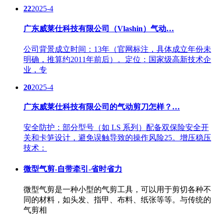
22
2025-4
广东威莱仕科技有限公司（Vlashin）气动…
公司背景成立时间：13年（官网标注，具体成立年份未
明确，推算约2011年前后）。定位：国家级高新技术企
业，专
20
2025-4
广东威莱仕科技有限公司的气动剪刀怎样？…
安全防护：部分型号（如 LS 系列）配备双保险安全开
关和卡笋设计，避免误触导致的操作风险25。增压稳压
技术：
微型气剪-自带牵引-省时省力
微型气剪是一种小型的气剪工具，可以用于剪切各种不
同的材料，如头发、指甲、布料、纸张等等。与传统的
气剪相