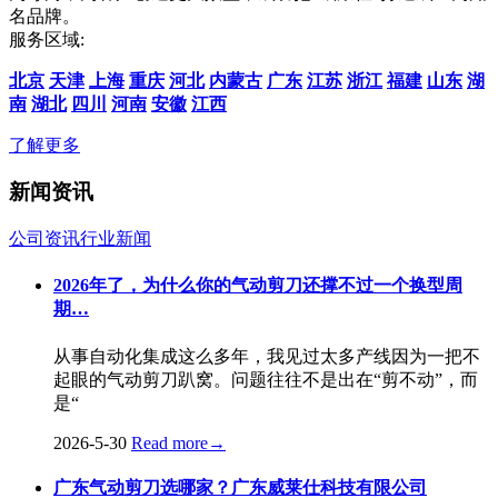
名品牌。
服务区域:
北京
天津
上海
重庆
河北
内蒙古
广东
江苏
浙江
福建
山东
湖
南
湖北
四川
河南
安徽
江西
了解更多
新闻资讯
公司资讯
行业新闻
2026年了，为什么你的气动剪刀还撑不过一个换型周
期…
从事自动化集成这么多年，我见过太多产线因为一把不
起眼的气动剪刀趴窝。问题往往不是出在“剪不动”，而
是“
2026-5-30
Read more
→
广东气动剪刀选哪家？广东威莱仕科技有限公司