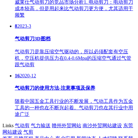
威莱仕气动剪刀的竞品市场分析1. 电动剪刀：电动剪刀
成本较高，但是用起来比气动剪刀更方便，尤其适用于
频繁
8
2023-3
气动剪刀3D图档
气动剪刀是靠压缩空气驱动的，所以必须配套有空压
机，空压机提供压力在0.4-0.6Mpa的压缩空气通过气管
跟气动剪
16
2020-12
气动剪刀的使用方法-注意事项及保养
随着中国五金工具行业的不断发展，气动工具作为五金
工具的一种也在不断兴起着。气动剪刀也在其行业中用
途广泛
Links
气动剪
气力输送
赣州外贸网站
南沙外贸网站建设
东莞
网站建设
气剪