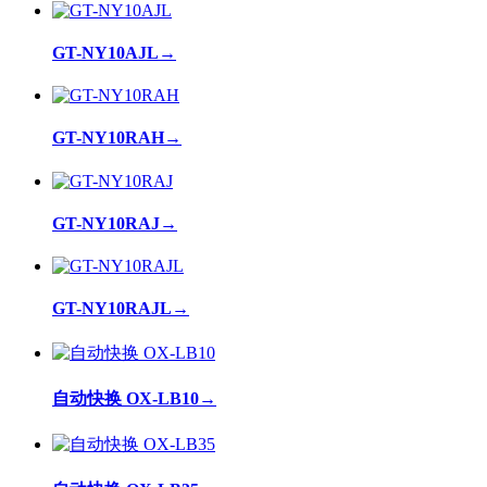
GT-NY10AJL
→
GT-NY10RAH
→
GT-NY10RAJ
→
GT-NY10RAJL
→
自动快换 OX-LB10
→