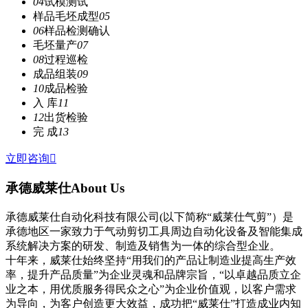
04
试模测试
样品毛坯成型
05
06
样品检测确认
毛坯量产
07
08
过程巡检
成品组装
09
10
成品检验
入 库
11
12
出货检验
完 成
13
立即咨询

承德威莱仕
About Us
承德威莱仕自动化科技有限公司(以下简称“威莱仕气剪”）是
承德地区一家致力于气动剪切工具周边自动化设备及智能集成
系统解决方案的研发、制造及销售为一体的综合型企业。
十年来，威莱仕始终坚持“用我们的产品让制造业提高生产效
率，提升产品质量”为企业灵魂和品牌宗旨，“以卓越品质立企
业之本，用优质服务得民众之心”为企业价值观，以客户需求
为导向，为客户创造更大效益，成功把“威莱仕”打造成业内知