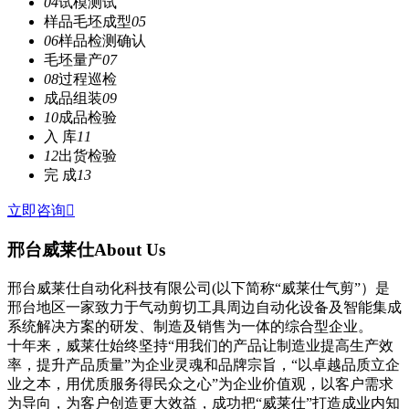
04
试模测试
样品毛坯成型
05
06
样品检测确认
毛坯量产
07
08
过程巡检
成品组装
09
10
成品检验
入 库
11
12
出货检验
完 成
13
立即咨询

邢台威莱仕
About Us
邢台威莱仕自动化科技有限公司(以下简称“威莱仕气剪”）是
邢台地区一家致力于气动剪切工具周边自动化设备及智能集成
系统解决方案的研发、制造及销售为一体的综合型企业。
十年来，威莱仕始终坚持“用我们的产品让制造业提高生产效
率，提升产品质量”为企业灵魂和品牌宗旨，“以卓越品质立企
业之本，用优质服务得民众之心”为企业价值观，以客户需求
为导向，为客户创造更大效益，成功把“威莱仕”打造成业内知