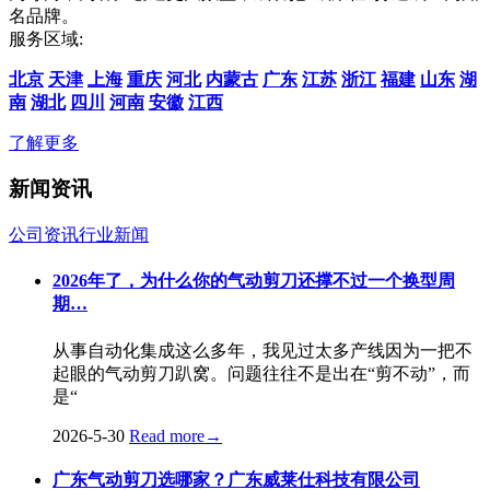
名品牌。
服务区域:
北京
天津
上海
重庆
河北
内蒙古
广东
江苏
浙江
福建
山东
湖
南
湖北
四川
河南
安徽
江西
了解更多
新闻资讯
公司资讯
行业新闻
2026年了，为什么你的气动剪刀还撑不过一个换型周
期…
从事自动化集成这么多年，我见过太多产线因为一把不
起眼的气动剪刀趴窝。问题往往不是出在“剪不动”，而
是“
2026-5-30
Read more
→
广东气动剪刀选哪家？广东威莱仕科技有限公司