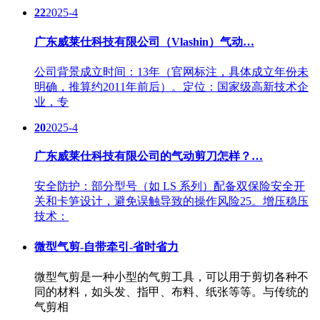
22
2025-4
广东威莱仕科技有限公司（Vlashin）气动…
公司背景成立时间：13年（官网标注，具体成立年份未
明确，推算约2011年前后）。定位：国家级高新技术企
业，专
20
2025-4
广东威莱仕科技有限公司的气动剪刀怎样？…
安全防护：部分型号（如 LS 系列）配备双保险安全开
关和卡笋设计，避免误触导致的操作风险25。增压稳压
技术：
微型气剪-自带牵引-省时省力
微型气剪是一种小型的气剪工具，可以用于剪切各种不
同的材料，如头发、指甲、布料、纸张等等。与传统的
气剪相