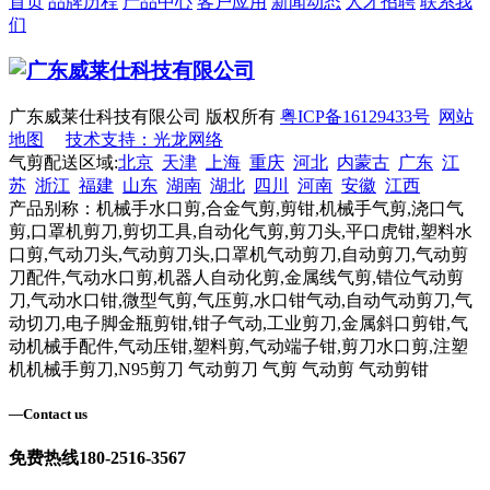
首页
品牌历程
产品中心
客户应用
新闻动态
人才招聘
联系我
们
广东威莱仕科技有限公司 版权所有
粤ICP备16129433号
网站
地图
技术支持：光龙网络
气剪配送区域:
北京
天津
上海
重庆
河北
内蒙古
广东
江
苏
浙江
福建
山东
湖南
湖北
四川
河南
安徽
江西
产品别称：机械手水口剪,合金气剪,剪钳,机械手气剪,浇口气
剪,口罩机剪刀,剪切工具,自动化气剪,剪刀头,平口虎钳,塑料水
口剪,气动刀头,气动剪刀头,口罩机气动剪刀,自动剪刀,气动剪
刀配件,气动水口剪,机器人自动化剪,金属线气剪,错位气动剪
刀,气动水口钳,微型气剪,气压剪,水口钳气动,自动气动剪刀,气
动切刀,电子脚金瓶剪钳,钳子气动,工业剪刀,金属斜口剪钳,气
动机械手配件,气动压钳,塑料剪,气动端子钳,剪刀水口剪,注塑
机机械手剪刀,N95剪刀 气动剪刀 气剪 气动剪 气动剪钳
—
Contact us
免费热线
180-2516-3567