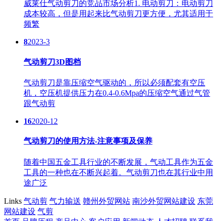
威莱仕气动剪刀的竞品市场分析1. 电动剪刀：电动剪刀
成本较高，但是用起来比气动剪刀更方便，尤其适用于
频繁
8
2023-3
气动剪刀3D图档
气动剪刀是靠压缩空气驱动的，所以必须配套有空压
机，空压机提供压力在0.4-0.6Mpa的压缩空气通过气管
跟气动剪
16
2020-12
气动剪刀的使用方法-注意事项及保养
随着中国五金工具行业的不断发展，气动工具作为五金
工具的一种也在不断兴起着。气动剪刀也在其行业中用
途广泛
Links
气动剪
气力输送
赣州外贸网站
南沙外贸网站建设
东莞
网站建设
气剪