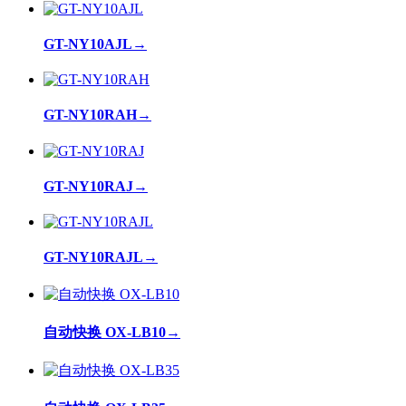
GT-NY10AJL
→
GT-NY10RAH
→
GT-NY10RAJ
→
GT-NY10RAJL
→
自动快换 OX-LB10
→