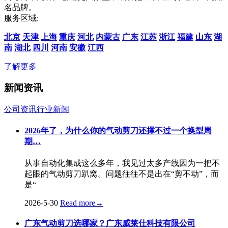
名品牌。
服务区域:
北京
天津
上海
重庆
河北
内蒙古
广东
江苏
浙江
福建
山东
湖
南
湖北
四川
河南
安徽
江西
了解更多
新闻资讯
公司资讯
行业新闻
2026年了，为什么你的气动剪刀还撑不过一个换型周
期…
从事自动化集成这么多年，我见过太多产线因为一把不
起眼的气动剪刀趴窝。问题往往不是出在“剪不动”，而
是“
2026-5-30
Read more
→
广东气动剪刀选哪家？广东威莱仕科技有限公司