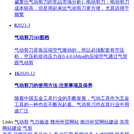
威莱仕气动剪刀的竞品市场分析1. 电动剪刀：电动剪刀
成本较高，但是用起来比气动剪刀更方便，尤其适用于
频繁
8
2023-3
气动剪刀3D图档
气动剪刀是靠压缩空气驱动的，所以必须配套有空压
机，空压机提供压力在0.4-0.6Mpa的压缩空气通过气管
跟气动剪
16
2020-12
气动剪刀的使用方法-注意事项及保养
随着中国五金工具行业的不断发展，气动工具作为五金
工具的一种也在不断兴起着。气动剪刀也在其行业中用
途广泛
Links
气动剪
气力输送
赣州外贸网站
南沙外贸网站建设
东莞
网站建设
气剪