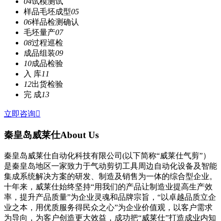
04
试模测试
样品毛坯成型
05
06
样品检测确认
毛坯量产
07
08
过程巡检
成品组装
09
10
成品检验
入 库
11
12
出货检验
完 成
13
立即咨询

秦皇岛威莱仕
About Us
秦皇岛威莱仕自动化科技有限公司(以下简称“威莱仕气剪”）
是秦皇岛地区一家致力于气动剪切工具周边自动化设备及智能
集成系统解决方案的研发、制造及销售为一体的综合型企业。
十年来，威莱仕始终坚持“用我们的产品让制造业提高生产效
率，提升产品质量”为企业灵魂和品牌宗旨，“以卓越品质立企
业之本，用优质服务得民众之心”为企业价值观，以客户需求
为导向，为客户创造更大效益，成功把“威莱仕”打造成业内知