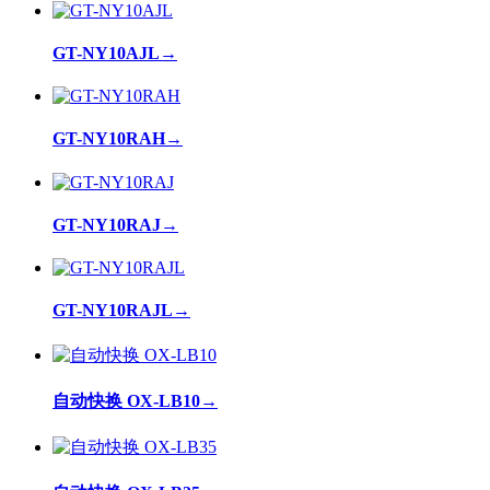
GT-NY10AJL
→
GT-NY10RAH
→
GT-NY10RAJ
→
GT-NY10RAJL
→
自动快换 OX-LB10
→