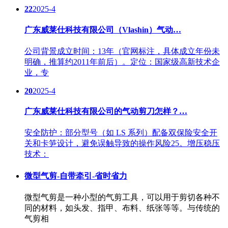
22
2025-4
广东威莱仕科技有限公司（Vlashin）气动…
公司背景成立时间：13年（官网标注，具体成立年份未
明确，推算约2011年前后）。定位：国家级高新技术企
业，专
20
2025-4
广东威莱仕科技有限公司的气动剪刀怎样？…
安全防护：部分型号（如 LS 系列）配备双保险安全开
关和卡笋设计，避免误触导致的操作风险25。增压稳压
技术：
微型气剪-自带牵引-省时省力
微型气剪是一种小型的气剪工具，可以用于剪切各种不
同的材料，如头发、指甲、布料、纸张等等。与传统的
气剪相