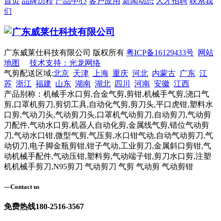
首页
品牌历程
产品中心
客户应用
新闻动态
人才招聘
联系我
们
广东威莱仕科技有限公司 版权所有
粤ICP备16129433号
网站
地图
技术支持：光龙网络
气剪配送区域:
北京
天津
上海
重庆
河北
内蒙古
广东
江
苏
浙江
福建
山东
湖南
湖北
四川
河南
安徽
江西
产品别称：机械手水口剪,合金气剪,剪钳,机械手气剪,浇口气
剪,口罩机剪刀,剪切工具,自动化气剪,剪刀头,平口虎钳,塑料水
口剪,气动刀头,气动剪刀头,口罩机气动剪刀,自动剪刀,气动剪
刀配件,气动水口剪,机器人自动化剪,金属线气剪,错位气动剪
刀,气动水口钳,微型气剪,气压剪,水口钳气动,自动气动剪刀,气
动切刀,电子脚金瓶剪钳,钳子气动,工业剪刀,金属斜口剪钳,气
动机械手配件,气动压钳,塑料剪,气动端子钳,剪刀水口剪,注塑
机机械手剪刀,N95剪刀 气动剪刀 气剪 气动剪 气动剪钳
—
Contact us
免费热线
180-2516-3567