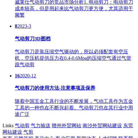
威莱仕气动剪刀的竞品市场分析1. 电动剪刀：电动剪刀
成本较高，但是用起来比气动剪刀更方便，尤其适用于
频繁
8
2023-3
气动剪刀3D图档
气动剪刀是靠压缩空气驱动的，所以必须配套有空压
机，空压机提供压力在0.4-0.6Mpa的压缩空气通过气管
跟气动剪
16
2020-12
气动剪刀的使用方法-注意事项及保养
随着中国五金工具行业的不断发展，气动工具作为五金
工具的一种也在不断兴起着。气动剪刀也在其行业中用
途广泛
Links
气动剪
气力输送
赣州外贸网站
南沙外贸网站建设
东莞
网站建设
气剪