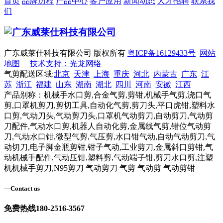
首页
品牌历程
产品中心
客户应用
新闻动态
人才招聘
联系我
们
广东威莱仕科技有限公司 版权所有
粤ICP备16129433号
网站
地图
技术支持：光龙网络
气剪配送区域:
北京
天津
上海
重庆
河北
内蒙古
广东
江
苏
浙江
福建
山东
湖南
湖北
四川
河南
安徽
江西
产品别称：机械手水口剪,合金气剪,剪钳,机械手气剪,浇口气
剪,口罩机剪刀,剪切工具,自动化气剪,剪刀头,平口虎钳,塑料水
口剪,气动刀头,气动剪刀头,口罩机气动剪刀,自动剪刀,气动剪
刀配件,气动水口剪,机器人自动化剪,金属线气剪,错位气动剪
刀,气动水口钳,微型气剪,气压剪,水口钳气动,自动气动剪刀,气
动切刀,电子脚金瓶剪钳,钳子气动,工业剪刀,金属斜口剪钳,气
动机械手配件,气动压钳,塑料剪,气动端子钳,剪刀水口剪,注塑
机机械手剪刀,N95剪刀 气动剪刀 气剪 气动剪 气动剪钳
—
Contact us
免费热线
180-2516-3567