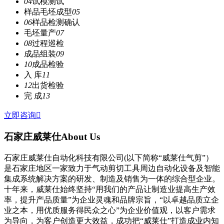
04
试模测试
样品毛坯成型
05
06
样品检测确认
毛坯量产
07
08
过程巡检
成品组装
09
10
成品检验
入 库
11
12
出货检验
完 成
13
立即咨询

石家庄威莱仕
About Us
石家庄威莱仕自动化科技有限公司(以下简称“威莱仕气剪”）
是石家庄地区一家致力于气动剪切工具周边自动化设备及智能
集成系统解决方案的研发、制造及销售为一体的综合型企业。
十年来，威莱仕始终坚持“用我们的产品让制造业提高生产效
率，提升产品质量”为企业灵魂和品牌宗旨，“以卓越品质立企
业之本，用优质服务得民众之心”为企业价值观，以客户需求
为导向，为客户创造更大效益，成功把“威莱仕”打造成业内知