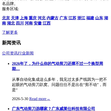
名品牌。
服务区域:
北京
天津
上海
重庆
河北
内蒙古
广东
江苏
浙江
福建
山东
湖
南
湖北
四川
河南
安徽
江西
了解更多
新闻资讯
公司资讯
行业新闻
2026年了，为什么你的气动剪刀还撑不过一个换型周
期…
从事自动化集成这么多年，我见过太多产线因为一把不
起眼的气动剪刀趴窝。问题往往不是出在“剪不动”，而
是“
2026-5-30
Read more
→
广东气动剪刀选哪家？广东威莱仕科技有限公司