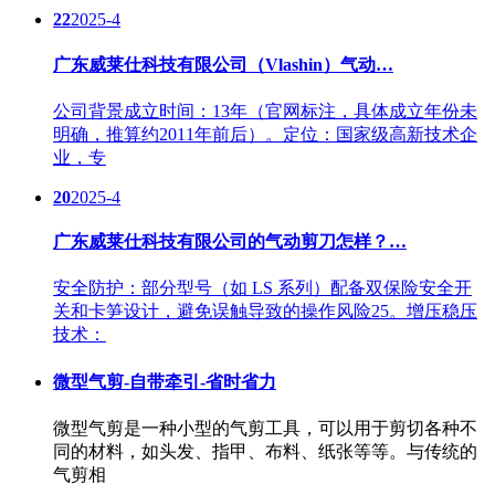
22
2025-4
广东威莱仕科技有限公司（Vlashin）气动…
公司背景成立时间：13年（官网标注，具体成立年份未
明确，推算约2011年前后）。定位：国家级高新技术企
业，专
20
2025-4
广东威莱仕科技有限公司的气动剪刀怎样？…
安全防护：部分型号（如 LS 系列）配备双保险安全开
关和卡笋设计，避免误触导致的操作风险25。增压稳压
技术：
微型气剪-自带牵引-省时省力
微型气剪是一种小型的气剪工具，可以用于剪切各种不
同的材料，如头发、指甲、布料、纸张等等。与传统的
气剪相