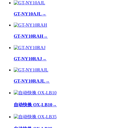
GT-NY10AJL
→
GT-NY10RAH
→
GT-NY10RAJ
→
GT-NY10RAJL
→
自动快换 OX-LB10
→