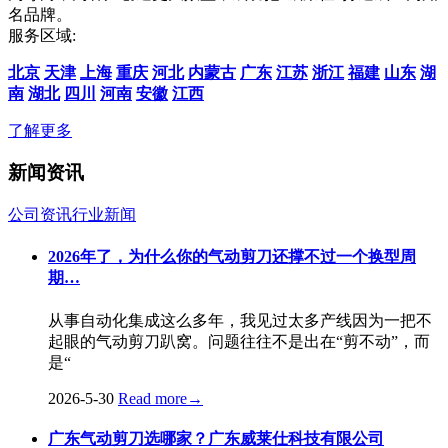
名品牌。
服务区域:
北京
天津
上海
重庆
河北
内蒙古
广东
江苏
浙江
福建
山东
湖
南
湖北
四川
河南
安徽
江西
了解更多
新闻资讯
公司资讯
行业新闻
2026年了，为什么你的气动剪刀还撑不过一个换型周
期…
从事自动化集成这么多年，我见过太多产线因为一把不
起眼的气动剪刀趴窝。问题往往不是出在“剪不动”，而
是“
2026-5-30
Read more
→
广东气动剪刀选哪家？广东威莱仕科技有限公司