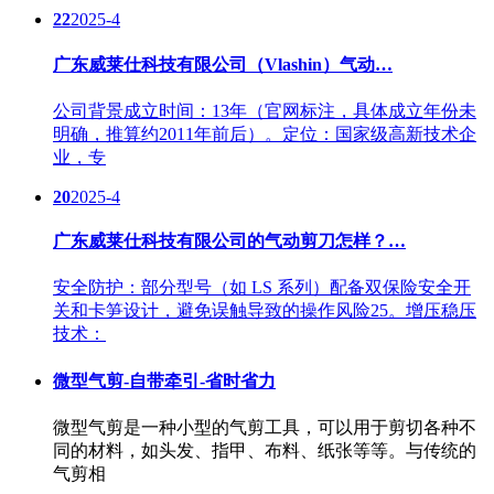
22
2025-4
广东威莱仕科技有限公司（Vlashin）气动…
公司背景成立时间：13年（官网标注，具体成立年份未
明确，推算约2011年前后）。定位：国家级高新技术企
业，专
20
2025-4
广东威莱仕科技有限公司的气动剪刀怎样？…
安全防护：部分型号（如 LS 系列）配备双保险安全开
关和卡笋设计，避免误触导致的操作风险25。增压稳压
技术：
微型气剪-自带牵引-省时省力
微型气剪是一种小型的气剪工具，可以用于剪切各种不
同的材料，如头发、指甲、布料、纸张等等。与传统的
气剪相