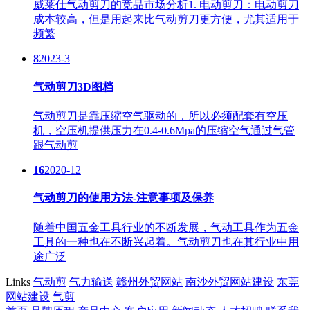
威莱仕气动剪刀的竞品市场分析1. 电动剪刀：电动剪刀
成本较高，但是用起来比气动剪刀更方便，尤其适用于
频繁
8
2023-3
气动剪刀3D图档
气动剪刀是靠压缩空气驱动的，所以必须配套有空压
机，空压机提供压力在0.4-0.6Mpa的压缩空气通过气管
跟气动剪
16
2020-12
气动剪刀的使用方法-注意事项及保养
随着中国五金工具行业的不断发展，气动工具作为五金
工具的一种也在不断兴起着。气动剪刀也在其行业中用
途广泛
Links
气动剪
气力输送
赣州外贸网站
南沙外贸网站建设
东莞
网站建设
气剪