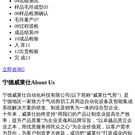
04
试模测试
样品毛坯成型
05
06
样品检测确认
毛坯量产
07
08
过程巡检
成品组装
09
10
成品检验
入 库
11
12
出货检验
完 成
13
立即咨询

宁德威莱仕
About Us
宁德威莱仕自动化科技有限公司(以下简称“威莱仕气剪”）是
宁德地区一家致力于气动剪切工具周边自动化设备及智能集成
系统解决方案的研发、制造及销售为一体的综合型企业。
十年来，威莱仕始终坚持“用我们的产品让制造业提高生产效
率，提升产品质量”为企业灵魂和品牌宗旨，“以卓越品质立企
业之本，用优质服务得民众之心”为企业价值观，以客户需求
为导向，为客户创造更大效益，成功把“威莱仕”打造成业内知