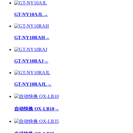
GT-NY10AJL
→
GT-NY10RAH
→
GT-NY10RAJ
→
GT-NY10RAJL
→
自动快换 OX-LB10
→