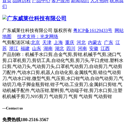
首页
品牌历程
产品中心
客户应用
新闻动态
人才招聘
联系我
们
广东威莱仕科技有限公司 版权所有
粤ICP备16129433号
网站
地图
技术支持：光龙网络
气剪配送区域:
北京
天津
上海
重庆
河北
内蒙古
广东
江
苏
浙江
福建
山东
湖南
湖北
四川
河南
安徽
江西
产品别称：机械手水口剪,合金气剪,剪钳,机械手气剪,浇口气
剪,口罩机剪刀,剪切工具,自动化气剪,剪刀头,平口虎钳,塑料水
口剪,气动刀头,气动剪刀头,口罩机气动剪刀,自动剪刀,气动剪
刀配件,气动水口剪,机器人自动化剪,金属线气剪,错位气动剪
刀,气动水口钳,微型气剪,气压剪,水口钳气动,自动气动剪刀,气
动切刀,电子脚金瓶剪钳,钳子气动,工业剪刀,金属斜口剪钳,气
动机械手配件,气动压钳,塑料剪,气动端子钳,剪刀水口剪,注塑
机机械手剪刀,N95剪刀 气动剪刀 气剪 气动剪 气动剪钳
—
Contact us
免费热线
180-2516-3567