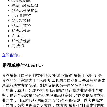
04
试模测试
样品毛坯成型
05
06
样品检测确认
毛坯量产
07
08
过程巡检
成品组装
09
10
成品检验
入 库
11
12
出货检验
完 成
13
立即咨询

巢湖威莱仕
About Us
巢湖威莱仕自动化科技有限公司(以下简称“威莱仕气剪”）是
巢湖地区一家致力于气动剪切工具周边自动化设备及智能集成
系统解决方案的研发、制造及销售为一体的综合型企业。
十年来，威莱仕始终坚持“用我们的产品让制造业提高生产效
率，提升产品质量”为企业灵魂和品牌宗旨，“以卓越品质立企
业之本，用优质服务得民众之心”为企业价值观，以客户需求
为导向，为客户创造更大效益，成功把“威莱仕”打造成业内知