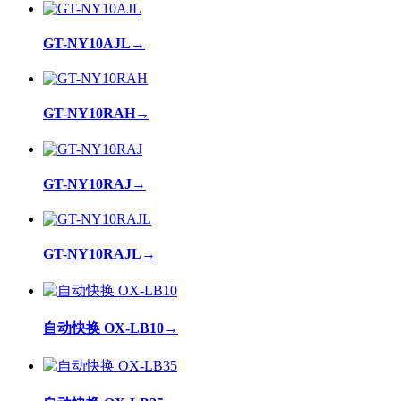
GT-NY10AJL
→
GT-NY10RAH
→
GT-NY10RAJ
→
GT-NY10RAJL
→
自动快换 OX-LB10
→