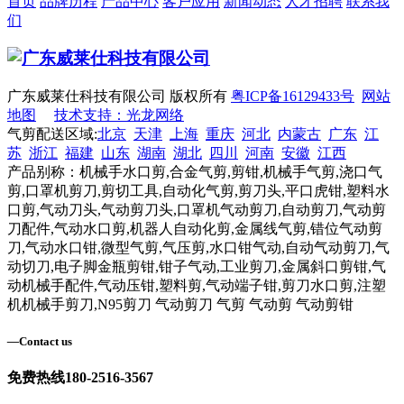
首页
品牌历程
产品中心
客户应用
新闻动态
人才招聘
联系我
们
广东威莱仕科技有限公司 版权所有
粤ICP备16129433号
网站
地图
技术支持：光龙网络
气剪配送区域:
北京
天津
上海
重庆
河北
内蒙古
广东
江
苏
浙江
福建
山东
湖南
湖北
四川
河南
安徽
江西
产品别称：机械手水口剪,合金气剪,剪钳,机械手气剪,浇口气
剪,口罩机剪刀,剪切工具,自动化气剪,剪刀头,平口虎钳,塑料水
口剪,气动刀头,气动剪刀头,口罩机气动剪刀,自动剪刀,气动剪
刀配件,气动水口剪,机器人自动化剪,金属线气剪,错位气动剪
刀,气动水口钳,微型气剪,气压剪,水口钳气动,自动气动剪刀,气
动切刀,电子脚金瓶剪钳,钳子气动,工业剪刀,金属斜口剪钳,气
动机械手配件,气动压钳,塑料剪,气动端子钳,剪刀水口剪,注塑
机机械手剪刀,N95剪刀 气动剪刀 气剪 气动剪 气动剪钳
—
Contact us
免费热线
180-2516-3567