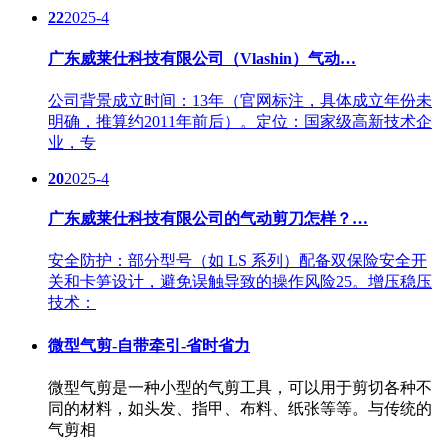
22
2025-4
广东威莱仕科技有限公司（Vlashin）气动…
公司背景成立时间：13年（官网标注，具体成立年份未
明确，推算约2011年前后）。定位：国家级高新技术企
业，专
20
2025-4
广东威莱仕科技有限公司的气动剪刀怎样？…
安全防护：部分型号（如 LS 系列）配备双保险安全开
关和卡笋设计，避免误触导致的操作风险25。增压稳压
技术：
微型气剪-自带牵引-省时省力
微型气剪是一种小型的气剪工具，可以用于剪切各种不
同的材料，如头发、指甲、布料、纸张等等。与传统的
气剪相