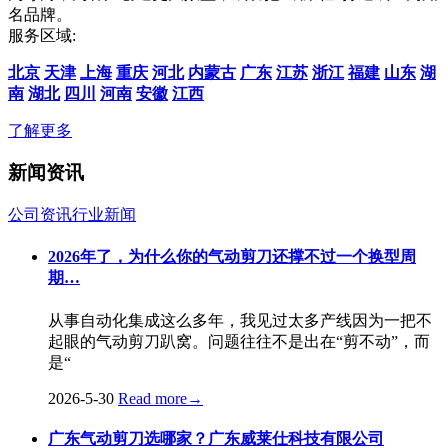
名品牌。
服务区域:
北京
天津
上海
重庆
河北
内蒙古
广东
江苏
浙江
福建
山东
湖
南
湖北
四川
河南
安徽
江西
了解更多
新闻资讯
公司资讯
行业新闻
2026年了，为什么你的气动剪刀还撑不过一个换型周
期…
从事自动化集成这么多年，我见过太多产线因为一把不
起眼的气动剪刀趴窝。问题往往不是出在“剪不动”，而
是“
2026-5-30
Read more
→
广东气动剪刀选哪家？广东威莱仕科技有限公司