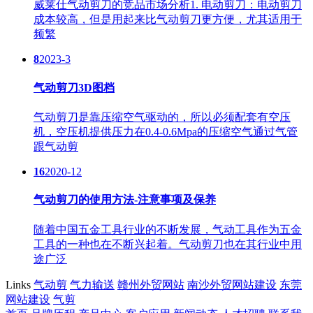
威莱仕气动剪刀的竞品市场分析1. 电动剪刀：电动剪刀
成本较高，但是用起来比气动剪刀更方便，尤其适用于
频繁
8
2023-3
气动剪刀3D图档
气动剪刀是靠压缩空气驱动的，所以必须配套有空压
机，空压机提供压力在0.4-0.6Mpa的压缩空气通过气管
跟气动剪
16
2020-12
气动剪刀的使用方法-注意事项及保养
随着中国五金工具行业的不断发展，气动工具作为五金
工具的一种也在不断兴起着。气动剪刀也在其行业中用
途广泛
Links
气动剪
气力输送
赣州外贸网站
南沙外贸网站建设
东莞
网站建设
气剪