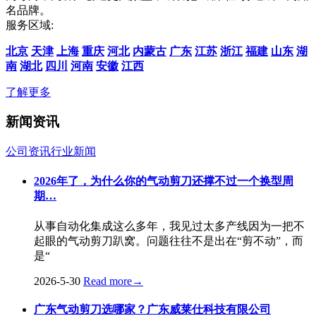
名品牌。
服务区域:
北京
天津
上海
重庆
河北
内蒙古
广东
江苏
浙江
福建
山东
湖
南
湖北
四川
河南
安徽
江西
了解更多
新闻资讯
公司资讯
行业新闻
2026年了，为什么你的气动剪刀还撑不过一个换型周
期…
从事自动化集成这么多年，我见过太多产线因为一把不
起眼的气动剪刀趴窝。问题往往不是出在“剪不动”，而
是“
2026-5-30
Read more
→
广东气动剪刀选哪家？广东威莱仕科技有限公司