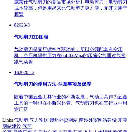
威莱仕气动剪刀的竞品市场分析1. 电动剪刀：电动剪刀
成本较高，但是用起来比气动剪刀更方便，尤其适用于
频繁
8
2023-3
气动剪刀3D图档
气动剪刀是靠压缩空气驱动的，所以必须配套有空压
机，空压机提供压力在0.4-0.6Mpa的压缩空气通过气管
跟气动剪
16
2020-12
气动剪刀的使用方法-注意事项及保养
随着中国五金工具行业的不断发展，气动工具作为五金
工具的一种也在不断兴起着。气动剪刀也在其行业中用
途广泛
Links
气动剪
气力输送
赣州外贸网站
南沙外贸网站建设
东莞
网站建设
气剪