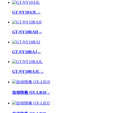
GT-NY10AJL
→
GT-NY10RAH
→
GT-NY10RAJ
→
GT-NY10RAJL
→
自动快换 OX-LB10
→