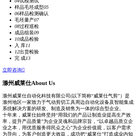
04
试模测试
样品毛坯成型
05
06
样品检测确认
毛坯量产
07
08
过程巡检
成品组装
09
10
成品检验
入 库
11
12
出货检验
完 成
13
立即咨询

滁州威莱仕
About Us
滁州威莱仕自动化科技有限公司(以下简称“威莱仕气剪”）是
滁州地区一家致力于气动剪切工具周边自动化设备及智能集成
系统解决方案的研发、制造及销售为一体的综合型企业。
十年来，威莱仕始终坚持“用我们的产品让制造业提高生产效
率，提升产品质量”为企业灵魂和品牌宗旨，“以卓越品质立企
业之本，用优质服务得民众之心”为企业价值观，以客户需求
为导向，为客户创造更大效益，成功把“威莱仕”打造成业内知