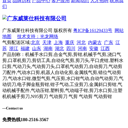
首页
品牌历程
产品中心
客户应用
新闻动态
人才招聘
联系我
们
广东威莱仕科技有限公司 版权所有
粤ICP备16129433号
网站
地图
技术支持：光龙网络
气剪配送区域:
北京
天津
上海
重庆
河北
内蒙古
广东
江
苏
浙江
福建
山东
湖南
湖北
四川
河南
安徽
江西
产品别称：机械手水口剪,合金气剪,剪钳,机械手气剪,浇口气
剪,口罩机剪刀,剪切工具,自动化气剪,剪刀头,平口虎钳,塑料水
口剪,气动刀头,气动剪刀头,口罩机气动剪刀,自动剪刀,气动剪
刀配件,气动水口剪,机器人自动化剪,金属线气剪,错位气动剪
刀,气动水口钳,微型气剪,气压剪,水口钳气动,自动气动剪刀,气
动切刀,电子脚金瓶剪钳,钳子气动,工业剪刀,金属斜口剪钳,气
动机械手配件,气动压钳,塑料剪,气动端子钳,剪刀水口剪,注塑
机机械手剪刀,N95剪刀 气动剪刀 气剪 气动剪 气动剪钳
—
Contact us
免费热线
180-2516-3567