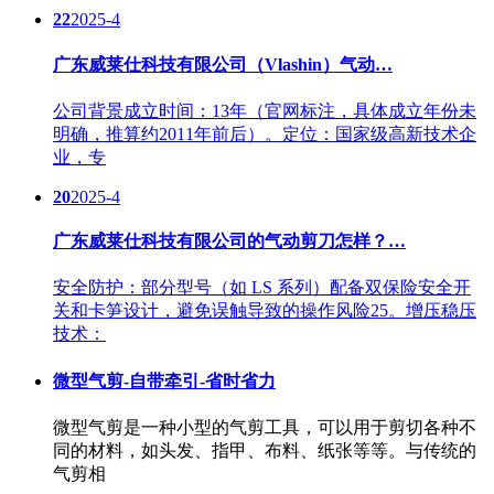
22
2025-4
广东威莱仕科技有限公司（Vlashin）气动…
公司背景成立时间：13年（官网标注，具体成立年份未
明确，推算约2011年前后）。定位：国家级高新技术企
业，专
20
2025-4
广东威莱仕科技有限公司的气动剪刀怎样？…
安全防护：部分型号（如 LS 系列）配备双保险安全开
关和卡笋设计，避免误触导致的操作风险25。增压稳压
技术：
微型气剪-自带牵引-省时省力
微型气剪是一种小型的气剪工具，可以用于剪切各种不
同的材料，如头发、指甲、布料、纸张等等。与传统的
气剪相