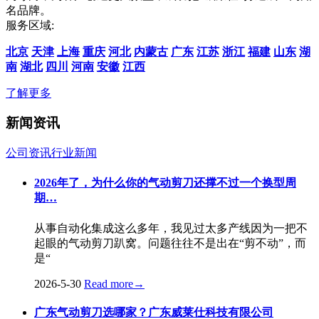
名品牌。
服务区域:
北京
天津
上海
重庆
河北
内蒙古
广东
江苏
浙江
福建
山东
湖
南
湖北
四川
河南
安徽
江西
了解更多
新闻资讯
公司资讯
行业新闻
2026年了，为什么你的气动剪刀还撑不过一个换型周
期…
从事自动化集成这么多年，我见过太多产线因为一把不
起眼的气动剪刀趴窝。问题往往不是出在“剪不动”，而
是“
2026-5-30
Read more
→
广东气动剪刀选哪家？广东威莱仕科技有限公司