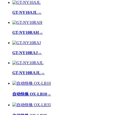
GT-NY10AJL
→
GT-NY10RAH
→
GT-NY10RAJ
→
GT-NY10RAJL
→
自动快换 OX-LB10
→