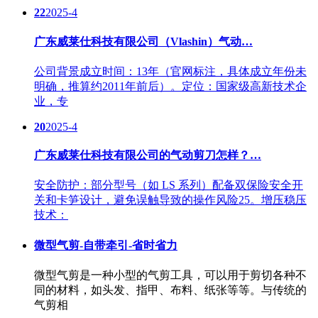
22
2025-4
广东威莱仕科技有限公司（Vlashin）气动…
公司背景成立时间：13年（官网标注，具体成立年份未
明确，推算约2011年前后）。定位：国家级高新技术企
业，专
20
2025-4
广东威莱仕科技有限公司的气动剪刀怎样？…
安全防护：部分型号（如 LS 系列）配备双保险安全开
关和卡笋设计，避免误触导致的操作风险25。增压稳压
技术：
微型气剪-自带牵引-省时省力
微型气剪是一种小型的气剪工具，可以用于剪切各种不
同的材料，如头发、指甲、布料、纸张等等。与传统的
气剪相