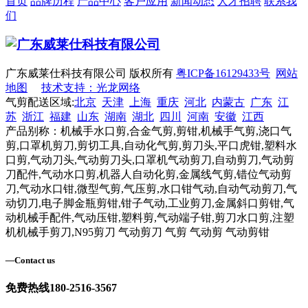
首页
品牌历程
产品中心
客户应用
新闻动态
人才招聘
联系我
们
广东威莱仕科技有限公司 版权所有
粤ICP备16129433号
网站
地图
技术支持：光龙网络
气剪配送区域:
北京
天津
上海
重庆
河北
内蒙古
广东
江
苏
浙江
福建
山东
湖南
湖北
四川
河南
安徽
江西
产品别称：机械手水口剪,合金气剪,剪钳,机械手气剪,浇口气
剪,口罩机剪刀,剪切工具,自动化气剪,剪刀头,平口虎钳,塑料水
口剪,气动刀头,气动剪刀头,口罩机气动剪刀,自动剪刀,气动剪
刀配件,气动水口剪,机器人自动化剪,金属线气剪,错位气动剪
刀,气动水口钳,微型气剪,气压剪,水口钳气动,自动气动剪刀,气
动切刀,电子脚金瓶剪钳,钳子气动,工业剪刀,金属斜口剪钳,气
动机械手配件,气动压钳,塑料剪,气动端子钳,剪刀水口剪,注塑
机机械手剪刀,N95剪刀 气动剪刀 气剪 气动剪 气动剪钳
—
Contact us
免费热线
180-2516-3567