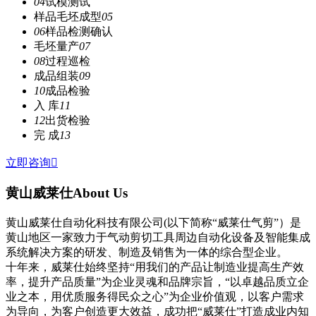
04
试模测试
样品毛坯成型
05
06
样品检测确认
毛坯量产
07
08
过程巡检
成品组装
09
10
成品检验
入 库
11
12
出货检验
完 成
13
立即咨询

黄山威莱仕
About Us
黄山威莱仕自动化科技有限公司(以下简称“威莱仕气剪”）是
黄山地区一家致力于气动剪切工具周边自动化设备及智能集成
系统解决方案的研发、制造及销售为一体的综合型企业。
十年来，威莱仕始终坚持“用我们的产品让制造业提高生产效
率，提升产品质量”为企业灵魂和品牌宗旨，“以卓越品质立企
业之本，用优质服务得民众之心”为企业价值观，以客户需求
为导向，为客户创造更大效益，成功把“威莱仕”打造成业内知