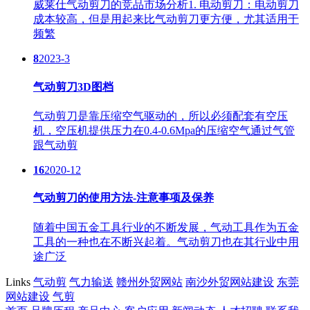
威莱仕气动剪刀的竞品市场分析1. 电动剪刀：电动剪刀
成本较高，但是用起来比气动剪刀更方便，尤其适用于
频繁
8
2023-3
气动剪刀3D图档
气动剪刀是靠压缩空气驱动的，所以必须配套有空压
机，空压机提供压力在0.4-0.6Mpa的压缩空气通过气管
跟气动剪
16
2020-12
气动剪刀的使用方法-注意事项及保养
随着中国五金工具行业的不断发展，气动工具作为五金
工具的一种也在不断兴起着。气动剪刀也在其行业中用
途广泛
Links
气动剪
气力输送
赣州外贸网站
南沙外贸网站建设
东莞
网站建设
气剪