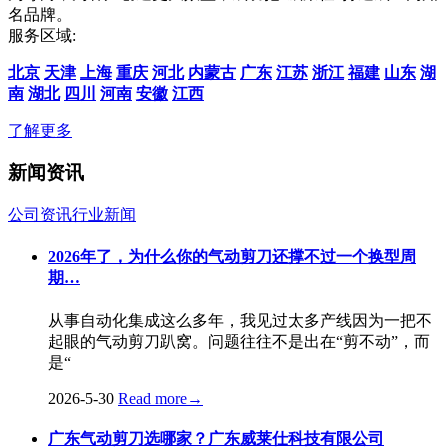
名品牌。
服务区域:
北京
天津
上海
重庆
河北
内蒙古
广东
江苏
浙江
福建
山东
湖
南
湖北
四川
河南
安徽
江西
了解更多
新闻资讯
公司资讯
行业新闻
2026年了，为什么你的气动剪刀还撑不过一个换型周
期…
从事自动化集成这么多年，我见过太多产线因为一把不
起眼的气动剪刀趴窝。问题往往不是出在“剪不动”，而
是“
2026-5-30
Read more
→
广东气动剪刀选哪家？广东威莱仕科技有限公司