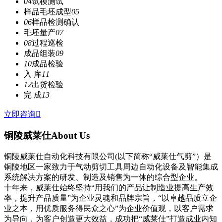
04
试模测试
样品毛坯成型
05
06
样品检测确认
毛坯量产
07
08
过程巡检
成品组装
09
10
成品检验
入 库
11
12
出货检验
完 成
13
立即咨询

铜陵威莱仕
About Us
铜陵威莱仕自动化科技有限公司(以下简称“威莱仕气剪”）是
铜陵地区一家致力于气动剪切工具周边自动化设备及智能集成
系统解决方案的研发、制造及销售为一体的综合型企业。
十年来，威莱仕始终坚持“用我们的产品让制造业提高生产效
率，提升产品质量”为企业灵魂和品牌宗旨，“以卓越品质立企
业之本，用优质服务得民众之心”为企业价值观，以客户需求
为导向，为客户创造更大效益，成功把“威莱仕”打造成业内知