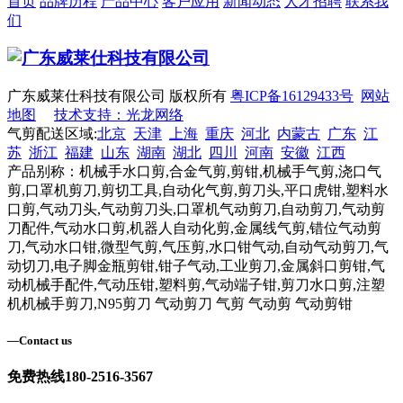
首页
品牌历程
产品中心
客户应用
新闻动态
人才招聘
联系我
们
广东威莱仕科技有限公司 版权所有
粤ICP备16129433号
网站
地图
技术支持：光龙网络
气剪配送区域:
北京
天津
上海
重庆
河北
内蒙古
广东
江
苏
浙江
福建
山东
湖南
湖北
四川
河南
安徽
江西
产品别称：机械手水口剪,合金气剪,剪钳,机械手气剪,浇口气
剪,口罩机剪刀,剪切工具,自动化气剪,剪刀头,平口虎钳,塑料水
口剪,气动刀头,气动剪刀头,口罩机气动剪刀,自动剪刀,气动剪
刀配件,气动水口剪,机器人自动化剪,金属线气剪,错位气动剪
刀,气动水口钳,微型气剪,气压剪,水口钳气动,自动气动剪刀,气
动切刀,电子脚金瓶剪钳,钳子气动,工业剪刀,金属斜口剪钳,气
动机械手配件,气动压钳,塑料剪,气动端子钳,剪刀水口剪,注塑
机机械手剪刀,N95剪刀 气动剪刀 气剪 气动剪 气动剪钳
—
Contact us
免费热线
180-2516-3567