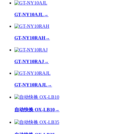
GT-NY10AJL
→
GT-NY10RAH
→
GT-NY10RAJ
→
GT-NY10RAJL
→
自动快换 OX-LB10
→