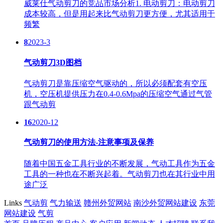
威莱仕气动剪刀的竞品市场分析1. 电动剪刀：电动剪刀
成本较高，但是用起来比气动剪刀更方便，尤其适用于
频繁
8
2023-3
气动剪刀3D图档
气动剪刀是靠压缩空气驱动的，所以必须配套有空压
机，空压机提供压力在0.4-0.6Mpa的压缩空气通过气管
跟气动剪
16
2020-12
气动剪刀的使用方法-注意事项及保养
随着中国五金工具行业的不断发展，气动工具作为五金
工具的一种也在不断兴起着。气动剪刀也在其行业中用
途广泛
Links
气动剪
气力输送
赣州外贸网站
南沙外贸网站建设
东莞
网站建设
气剪