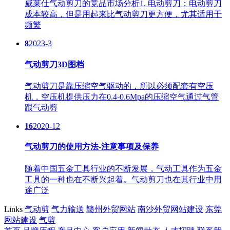
威莱仕气动剪刀的竞品市场分析1. 电动剪刀：电动剪刀
成本较高，但是用起来比气动剪刀更方便，尤其适用于
频繁
8
2023-3
气动剪刀3D图档
气动剪刀是靠压缩空气驱动的，所以必须配套有空压
机，空压机提供压力在0.4-0.6Mpa的压缩空气通过气管
跟气动剪
16
2020-12
气动剪刀的使用方法-注意事项及保养
随着中国五金工具行业的不断发展，气动工具作为五金
工具的一种也在不断兴起着。气动剪刀也在其行业中用
途广泛
Links
气动剪
气力输送
赣州外贸网站
南沙外贸网站建设
东莞
网站建设
气剪