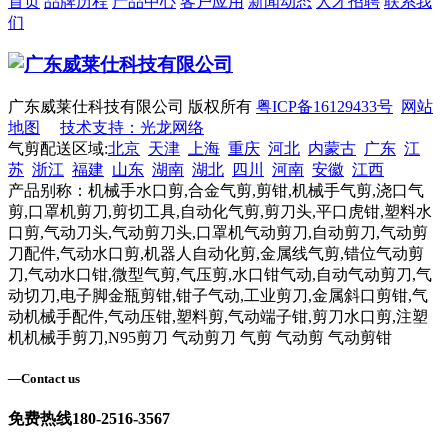
首页
品牌历程
产品中心
客户应用
新闻动态
人才招聘
联系我
们
广东威莱仕科技有限公司 版权所有
粤ICP备16129433号
网站
地图
技术支持：光龙网络
气剪配送区域:
北京
天津
上海
重庆
河北
内蒙古
广东
江
苏
浙江
福建
山东
湖南
湖北
四川
河南
安徽
江西
产品别称：机械手水口剪,合金气剪,剪钳,机械手气剪,浇口气
剪,口罩机剪刀,剪切工具,自动化气剪,剪刀头,平口虎钳,塑料水
口剪,气动刀头,气动剪刀头,口罩机气动剪刀,自动剪刀,气动剪
刀配件,气动水口剪,机器人自动化剪,金属线气剪,错位气动剪
刀,气动水口钳,微型气剪,气压剪,水口钳气动,自动气动剪刀,气
动切刀,电子脚金瓶剪钳,钳子气动,工业剪刀,金属斜口剪钳,气
动机械手配件,气动压钳,塑料剪,气动端子钳,剪刀水口剪,注塑
机机械手剪刀,N95剪刀 气动剪刀 气剪 气动剪 气动剪钳
—
Contact us
免费热线
180-2516-3567