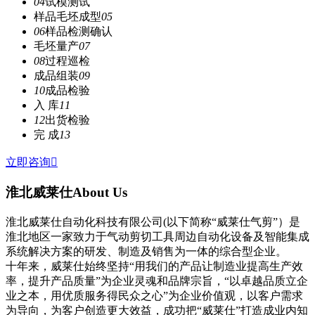
04
试模测试
样品毛坯成型
05
06
样品检测确认
毛坯量产
07
08
过程巡检
成品组装
09
10
成品检验
入 库
11
12
出货检验
完 成
13
立即咨询

淮北威莱仕
About Us
淮北威莱仕自动化科技有限公司(以下简称“威莱仕气剪”）是
淮北地区一家致力于气动剪切工具周边自动化设备及智能集成
系统解决方案的研发、制造及销售为一体的综合型企业。
十年来，威莱仕始终坚持“用我们的产品让制造业提高生产效
率，提升产品质量”为企业灵魂和品牌宗旨，“以卓越品质立企
业之本，用优质服务得民众之心”为企业价值观，以客户需求
为导向，为客户创造更大效益，成功把“威莱仕”打造成业内知