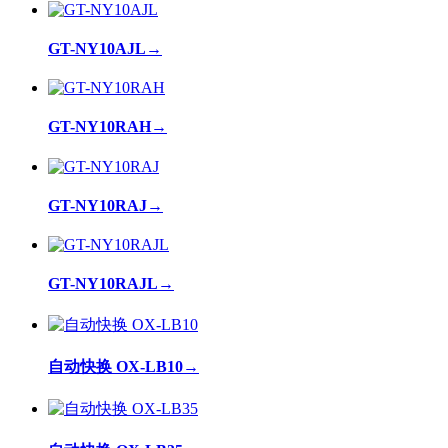
GT-NY10AJL
→
GT-NY10RAH
→
GT-NY10RAJ
→
GT-NY10RAJL
→
自动快换 OX-LB10
→