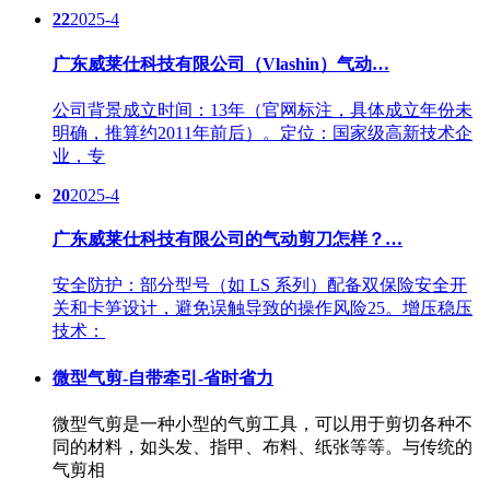
22
2025-4
广东威莱仕科技有限公司（Vlashin）气动…
公司背景成立时间：13年（官网标注，具体成立年份未
明确，推算约2011年前后）。定位：国家级高新技术企
业，专
20
2025-4
广东威莱仕科技有限公司的气动剪刀怎样？…
安全防护：部分型号（如 LS 系列）配备双保险安全开
关和卡笋设计，避免误触导致的操作风险25。增压稳压
技术：
微型气剪-自带牵引-省时省力
微型气剪是一种小型的气剪工具，可以用于剪切各种不
同的材料，如头发、指甲、布料、纸张等等。与传统的
气剪相