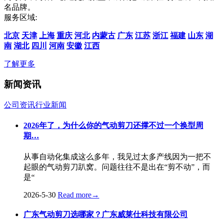
名品牌。
服务区域:
北京
天津
上海
重庆
河北
内蒙古
广东
江苏
浙江
福建
山东
湖
南
湖北
四川
河南
安徽
江西
了解更多
新闻资讯
公司资讯
行业新闻
2026年了，为什么你的气动剪刀还撑不过一个换型周
期…
从事自动化集成这么多年，我见过太多产线因为一把不
起眼的气动剪刀趴窝。问题往往不是出在“剪不动”，而
是“
2026-5-30
Read more
→
广东气动剪刀选哪家？广东威莱仕科技有限公司